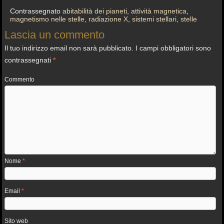
Contrassegnato
abitabilità dei pianeti
,
attività magnetica
,
magnetismo nelle stelle
,
radiazione X
,
sistemi stellari
,
stelle
Lascia un commento
Il tuo indirizzo email non sarà pubblicato.
I campi obbligatori sono
contrassegnati
*
Commento
Nome
*
Email
*
Sito web