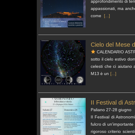
approfondimento di temi
appassionati, ma anche 
come
[...]
Cielo del Mese d
CALENDARIO ASTRONOM
sotto il cielo estivo do
celesti che ci aiutano 
M13 è un
[...]
II Festival di As
Paliano 27-28 giugno
II Festival di Astronom
fulcro di un'importante 
rigoroso criterio scient