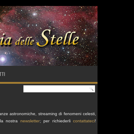
TTI
acanze astronomiche, streaming di fenomeni celesti,
alla nostra
newsletter
; per richiederli
contattateci
!