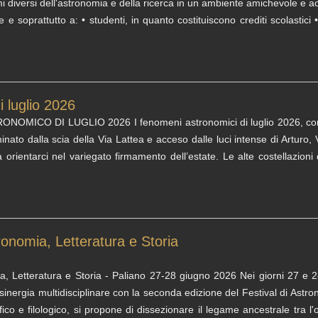
 diversi dell'astronomia e della ricerca in un ambiente amichevole e acc
e soprattutto a: • studenti, in quanto costituiscono crediti scolastici
i luglio 2026
ICO DI LUGLIO 2026 I fenomeni astronomici di luglio 2026, con la vis
minato dalla scia della Via Lattea e acceso dalle luci intense di Arturo,
a orientarci nel variegato firmamento dell’estate. Le alte costellazio
tronomia, Letteratura e Storia
ia, Letteratura e Storia - Paliano 27-28 giugno 2026 Nei giorni 27 e 28
sinergia multidisciplinare con la seconda edizione del Festival di Astron
ifico e filologico, si propone di dissezionare il legame ancestrale tra l