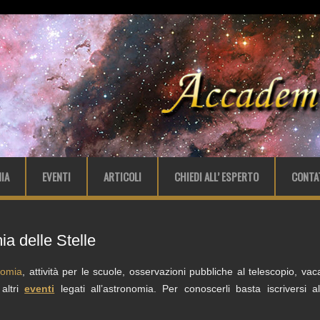
IA
EVENTI
ARTICOLI
CHIEDI ALL’ ESPERTO
CONTA
a delle Stelle
nomia
, attività per le scuole, osservazioni pubbliche al telescopio, v
 altri
eventi
legati all’astronomia. Per conoscerli basta iscriversi 