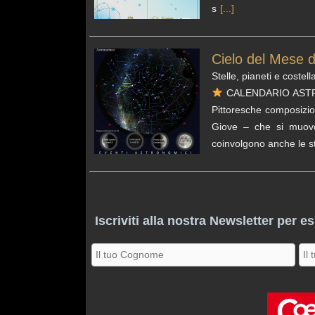
s
[...]
Cielo del Mese 
Stelle, pianeti e costell
CALENDARIO ASTRONOM
Pittoresche composizion
Giove – che si muovon
coinvolgono anche le st
Iscriviti alla nostra Newsletter per e