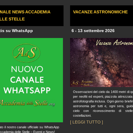
NALE NEWS ACCADEMIA
VACANZE ASTRONOMICHE
LLE STELLE
tis su WhatsApp
6 - 13 settembre 2026
Osservazioni del cielo da 1400 metri di q
per neofiti ed esperti, piazzola attrezzata
astrofotografia inclusa. Ogni giorno briefin
astronomia per tutti e, ogni sera, guid
cielo con riconoscimento di stell
costellazioni.
[ LEGGI TUTTO ]
to il nostro canale ufficiale su WhatsApp
ccademia delle Stelle – Eventi e News!