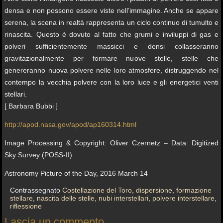
densa e non possono essere viste nell’immagine. Anche se appare
serena, la scena in realtà rappresenta un ciclo continuo di tumulto e
rinascita. Questo è dovuto al fatto che grumi e inviluppi di gas e
polveri sufficientemente massicci e densi collasseranno
gravitazionalmente per formare nuove stelle, stelle che
genereranno nuova polvere nelle loro atmosfere, distruggendo nel
contempo la vecchia polvere con la loro luce e gli energetici venti
stellari.
[ Barbara Bubbi ]
http://apod.nasa.gov/apod/ap160314.html
Image Processing & Copyright: Oliver Czernetz – Data: Digitized
Sky Survey (POSS-II)
Astronomy Picture of the Day, 2016 March 14
Contrassegnato
Costellazione del Toro
,
dispersione
,
formazione
stellare
,
nascita delle stelle
,
nubi interstellari
,
polvere interstellare
,
riflessione
Lascia un commento