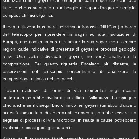
scienziati sono i geyser che emergono dalla superficie delle due
lune, e che contengono un miscuglio di vapor d’acqua e semplici
composti chimici organici.
Il team utilizzerà la camera nel vicino infrarosso (NIRCam) a bordo
del telescopio per riprendere immagini ad alta risoluzione di
Europa, che consentiranno di studiare la sua superficie e cercare
regioni calde indicative di presenza di geyser e processi geologici
attivi. Una volta individuati i geyser, ne verrà analizzata la
composizione. Per quanto riguarda Encelado, più distante, le
osservazioni del telescopio consentiranno di analizzare la
composizione chimica dei pennacchi.
Trovare evidenze di forme di vita elementari negli oceani
sotterranei potrebbe rivelarsi più difficile. Villanueva ha spiegato
che, anche se il disequilibrio chimico nei geyser (un’abbondanza o
scarsità inaspettata di determinati elementi) potrebbe essere un
segnale di processi di vita microbica, in realtà le cause potrebbero
rivelarsi processi geologici naturali.
Anche se il telescopio Webb potrebbe non essere in grado di