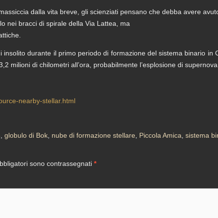
siccia dalla vita breve, gli scienziati pensano che debba avere avuto 
 nei bracci di spirale della Via Lattea, ma
attiche.
i insolito durante il primo periodo di formazione del sistema binario i
,2 milioni di chilometri all’ora, probabilmente l’esplosione di supernova 
urce-nearby-stellar.html
3
,
globulo di Bok
,
nube di formazione stellare
,
Piccola Amica
,
sistema bi
bbligatori sono contrassegnati
*