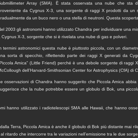
ubmillimeter Array (SMA). È stata osservata una nube che sta dan
roveniente da Cygnus X-3, una sorgente di raggi X prodotti da un si
radualmente da un buco nero o una stella di neutroni. Questa scoperta f
el 2003 gli astronomi hanno utilizzato Chandra per individuare una mist
 Cygnus X-3, sorgente che si è rivelata una nube di gas e polveri.
n termini astronomici questa nube è piuttosto piccola, con un diamet
na sorta di specchio, riflettendo parte dei raggi X generati da 
Piccola Amica” (Little Friend) perché è una debole sorgente di raggi X 
cCollough dell’Harvard-Smithsonian Center for Astrophysics (CfA) di C
e osservazioni di Chandra hanno suggerito che Piccola Amica abbia 
uggerisce che la nube potrebbe essere un globulo di Bok, una piccol
omi hanno utilizzato i radiotelescopi SMA alle Hawaii, che hanno osser
alla Terra, Piccola Amica è anche il globulo di Bok più distante mai ri
al ritardo che intercorre tra le variazioni nell’emissione tra le due sorge