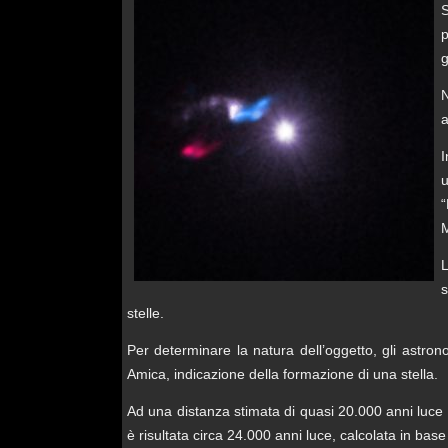
S
p
g
N
a
I
u
“
M
L
s
stelle.
Per determinare la natura dell’oggetto, gli astron
Amica, indicazione della formazione di una stella.
Ad una distanza stimata di quasi 20.000 anni luce d
è risultata circa 24.000 anni luce, calcolata in base 