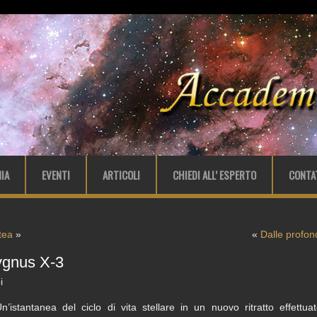
IA
EVENTI
ARTICOLI
CHIEDI ALL’ ESPERTO
CONTA
tea
»
«
Dalle profon
ygnus X-3
i
n’istantanea del ciclo di vita stellare in un nuovo ritratto effettu