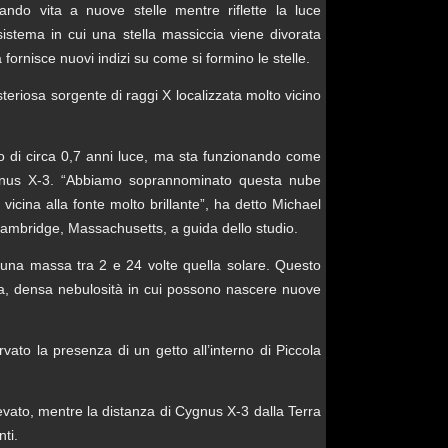
do vita a nuove stelle mentre riflette la luce
stema in cui una stella massiccia viene divorata
ornisce nuovi indizi su come si formino le stelle.
eriosa sorgente di raggi X localizzata molto vicino
ro di circa 0,7 anni luce, ma sta funzionando come
Cygnus X-3. “Abbiamo soprannominato questa nube
vicina alla fonte molto brillante”, ha detto Michael
ambridge, Massachusetts, a guida dello studio.
una massa tra 2 e 24 volte quella solare. Questo
a, densa nebulosità in cui possono nascere nuove
vato la presenza di un getto all’interno di Piccola
levato, mentre la distanza di Cygnus X-3 dalla Terra
nti.