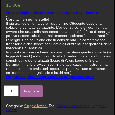
15,00€
Vai alla pagina del corso col calendario degli incontri
.
Corpi… neri come stelle!
Il più grande enigma della fisica di fine Ottocento ebbe una
soluzione del tutto spiazzante. L’evidenza sotto gli occhi di tutti,
ovvero che una stella non emette una quantità infinita di energia,
poteva essere calcolata analiticamente soltanto “quantizzando”
l’energia. Una soluzione che fu considerata un compromesso
transitorio e che invece schiudeva gli orizzonti insospettabili della
meccanica quantistica.
In questa lezione vedremo in cosa consisteva quella scoperta (la
legge di Planck) e il suo significato. E vedremo anche alcuni casi
semplificati o generalizzati (legge di Wien, legge di Stefan-
Boltzmann), e le gravide, sconfinate applicazioni in astronomia.
(ma anche altre emissioni: spettro di potenza, luce sincrotrone,
emissioni radio da galassie e buchi neri).
Oppure acquista l’intero corso a un prezzo ridotto
.
Acquista
Categoria:
Singole lezioni
Tag:
Corso di Astronomia
,
Legge di
Planck