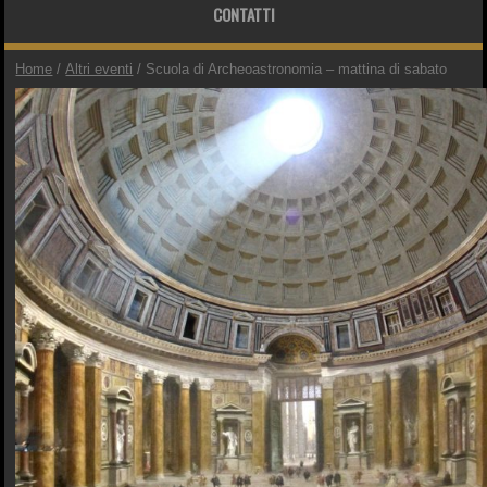
CONTATTI
Home
/
Altri eventi
/ Scuola di Archeoastronomia – mattina di sabato