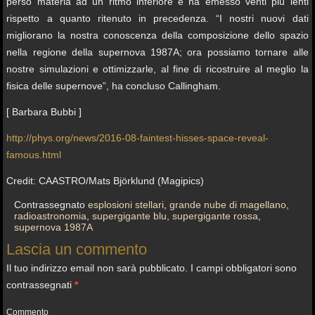
perso materia ad un ritmo inferiore e ha emesso venti più lenti
rispetto a quanto ritenuto in precedenza. “I nostri nuovi dati
migliorano la nostra conoscenza della composizione dello spazio
nella regione della supernova 1987A; ora possiamo tornare alle
nostre simulazioni e ottimizzarle, al fine di ricostruire al meglio la
fisica delle supernove”, ha concluso Callingham.
[ Barbara Bubbi ]
http://phys.org/news/2016-08-faintest-hisses-space-reveal-
famous.html
Credit: CAASTRO/Mats Björklund (Magipics)
Contrassegnato
esplosioni stellari
,
grande nube di magellano
,
radioastronomia
,
supergigante blu
,
supergigante rossa
,
supernova 1987A
Lascia un commento
Il tuo indirizzo email non sarà pubblicato.
I campi obbligatori sono
contrassegnati
*
Commento