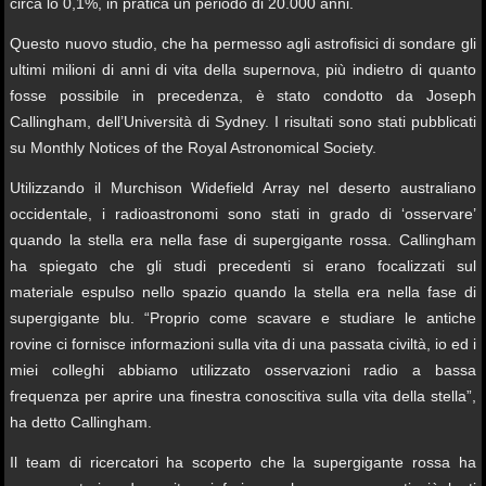
circa lo 0,1%, in pratica un periodo di 20.000 anni.
Questo nuovo studio, che ha permesso agli astrofisici di sondare gli
ultimi milioni di anni di vita della supernova, più indietro di quanto
fosse possibile in precedenza, è stato condotto da Joseph
Callingham, dell’Università di Sydney. I risultati sono stati pubblicati
su Monthly Notices of the Royal Astronomical Society.
Utilizzando il Murchison Widefield Array nel deserto australiano
occidentale, i radioastronomi sono stati in grado di ‘osservare’
quando la stella era nella fase di supergigante rossa. Callingham
ha spiegato che gli studi precedenti si erano focalizzati sul
materiale espulso nello spazio quando la stella era nella fase di
supergigante blu. “Proprio come scavare e studiare le antiche
rovine ci fornisce informazioni sulla vita di una passata civiltà, io ed i
miei colleghi abbiamo utilizzato osservazioni radio a bassa
frequenza per aprire una finestra conoscitiva sulla vita della stella”,
ha detto Callingham.
Il team di ricercatori ha scoperto che la supergigante rossa ha