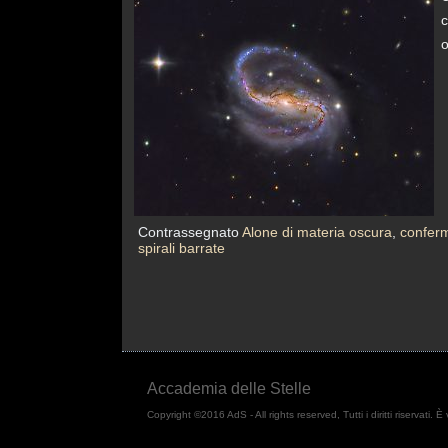
c
Contrassegnato
Alone di materia oscura
,
conferm
spirali barrate
Accademia delle Stelle
Copyright ©2016 AdS - All rights reserved, Tutti i diritti riservati