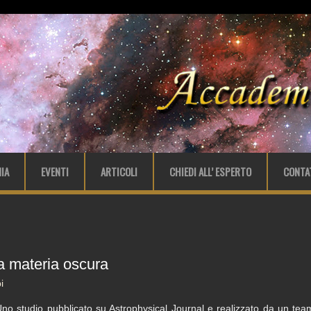
IA
EVENTI
ARTICOLI
CHIEDI ALL’ ESPERTO
CONTA
la materia oscura
i
no studio pubblicato su Astrophysical Journal e realizzato da un team