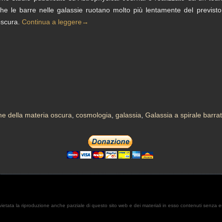
he le barre nelle galassie ruotano molto più lentamente del previst
oscura.
Continua a leggere
→
e della materia oscura
,
cosmologia
,
galassia
,
Galassia a spirale barra
. È vietata la riproduzione anche parziale di questo sito web e dei materiali in esso contenuti senza 