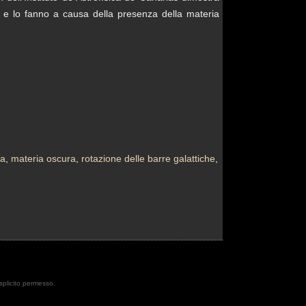
o e lo fanno a causa della presenza della materia
ta
,
materia oscura
,
rotazione delle barre galattiche
,
esplicito permesso.