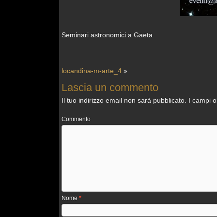
Seminari astronomici a Gaeta
locandina-m-arte_4
»
Lascia un commento
Il tuo indirizzo email non sarà pubblicato.
I campi o
Commento
Nome
*