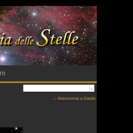
TTI
←
Astronomia a Gaeta