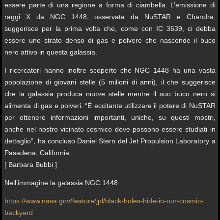
essere parte di una regione a forma di ciambella. L’emissione di
raggi X da NGC 1448, osservata da NuSTAR e Chandra,
suggerisce per la prima volta che, come con IC 3639, ci debba
essere uno strato denso di gas e polvere che nasconde il buco
nero attivo in questa galassia.
I ricercatori hanno inoltre scoperto che NGC 1448 ha una vasta
popolazione di giovani stelle (5 milioni di anni), il che suggerisce
che la galassia produca nuove stelle mentre il suo buco nero si
alimenta di gas e polveri. “È eccitante utilizzare il potere di NuSTAR
per ottenere informazioni importanti, uniche, su questi mostri,
anche nel nostro vicinato cosmico dove possono essere studiati in
dettaglio”, ha concluso Daniel Stern del Jet Propulsion Laboratory a
Pasadena, California.
[ Barbara Bubbi ]
Nell’immagine la galassia NGC 1448
https://www.nasa.gov/feature/jpl/black-holes-hide-in-our-cosmic-
backyard