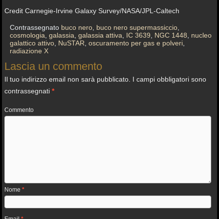
Credit Carnegie-Irvine Galaxy Survey/NASA/JPL-Caltech
Contrassegnato
buco nero
,
buco nero supermassiccio
,
cosmologia
,
galassia
,
galassia attiva
,
IC 3639
,
NGC 1448
,
nucleo
galattico attivo
,
NuSTAR
,
oscuramento per gas e polveri
,
radiazione X
Lascia un commento
Il tuo indirizzo email non sarà pubblicato.
I campi obbligatori sono
contrassegnati
*
Commento
Nome
*
Email
*