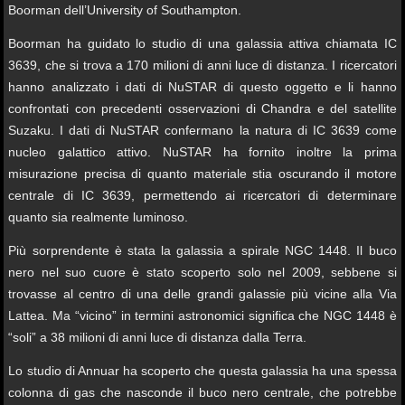
Boorman dell’University of Southampton.
Boorman ha guidato lo studio di una galassia attiva chiamata IC
3639, che si trova a 170 milioni di anni luce di distanza. I ricercatori
hanno analizzato i dati di NuSTAR di questo oggetto e li hanno
confrontati con precedenti osservazioni di Chandra e del satellite
Suzaku. I dati di NuSTAR confermano la natura di IC 3639 come
nucleo galattico attivo. NuSTAR ha fornito inoltre la prima
misurazione precisa di quanto materiale stia oscurando il motore
centrale di IC 3639, permettendo ai ricercatori di determinare
quanto sia realmente luminoso.
Più sorprendente è stata la galassia a spirale NGC 1448. Il buco
nero nel suo cuore è stato scoperto solo nel 2009, sebbene si
trovasse al centro di una delle grandi galassie più vicine alla Via
Lattea. Ma “vicino” in termini astronomici significa che NGC 1448 è
“soli” a 38 milioni di anni luce di distanza dalla Terra.
Lo studio di Annuar ha scoperto che questa galassia ha una spessa
colonna di gas che nasconde il buco nero centrale, che potrebbe