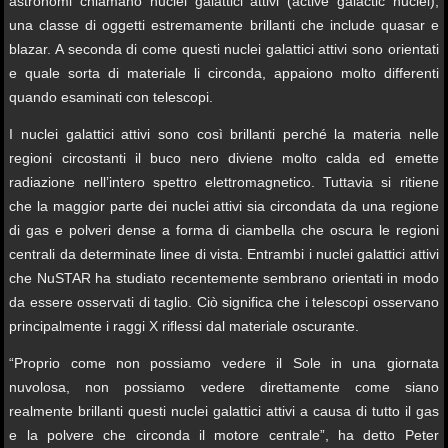
astronomi chiamano nuclei galattici attivi (active galactic nuclei),
una classe di oggetti estremamente brillanti che include quasar e
blazar. A seconda di come questi nuclei galattici attivi sono orientati
e quale sorta di materiale li circonda, appaiono molto differenti
quando esaminati con telescopi.
I nuclei galattici attivi sono così brillanti perché la materia nelle
regioni circostanti il buco nero diviene molto calda ed emette
radiazione nell’intero spettro elettromagnetico. Tuttavia si ritiene
che la maggior parte dei nuclei attivi sia circondata da una regione
di gas e polveri dense a forma di ciambella che oscura le regioni
centrali da determinate linee di vista. Entrambi i nuclei galattici attivi
che NuSTAR ha studiato recentemente sembrano orientati in modo
da essere osservati di taglio. Ciò significa che i telescopi osservano
principalmente i raggi X riflessi dal materiale oscurante.
“Proprio come non possiamo vedere il Sole in una giornata
nuvolosa, non possiamo vedere direttamente come siano
realmente brillanti questi nuclei galattici attivi a causa di tutto il gas
e la polvere che circonda il motore centrale”, ha detto Peter