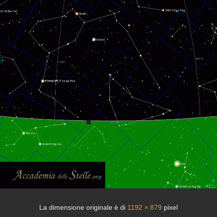
La dimensione originale è di
1192 × 879
pixel