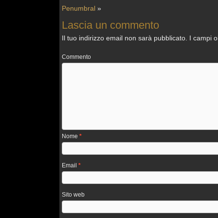
Penumbral
»
Lascia un commento
Il tuo indirizzo email non sarà pubblicato.
I campi o
Commento
Nome
*
Email
*
Sito web