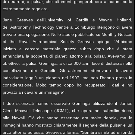
di neutroni, o pulsar, che altrimenti giungerebbero a noi in modo
estremamente regolare.
Jane Greaves dell’University of Cardiff e Wayne Holland,
dell’Astronomy Technology Centre a Edimburgo ritengono di avere
trovato una spiegazione. Nello studio pubblicato su Monthly Notices
of the Royal Astronomical Society Greaves spiega: “Abbiamo
iniziato a cercare materiale grezzo subito dopo che è stata
annunciata la scoperta di pianeti attorno alla pulsar. Avevamo un
obiettivo: la pulsar Geminga, a circa 800 anni luce di distanza nella
costellazione dei Gemelli. Gli astronomi ritenevano di avere
individuato laggiù un pianeta nel 1997, ma non l’hanno preso in
considerazione. Molto tempo dopo ho recuperato i dati e ho
provato a ricavare un’immagine”.
I due scienziati hanno osservato Geminga utilizzando il James
Clerk Maxwell Telescope (JCMT), che opera nel submillimetrico,
alle Hawaii. Ciò che hanno osservato era molto debole, ma le
immagini hanno mostrato chiaramente il segnale della pulsar e un
arco attorno ad essa. Greaves afferma: “Sembra simile ad un’onda