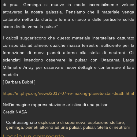
di prua. Geminga si muove in modo incredibilmente veloce
attraverso la nostra galassia. Pensiamo che il materiale venga
catturato nell’onda d’urto a forma di arco e delle particelle solide
siano dirette verso la pulsar”.
I calcoli suggeriscono che questo materiale interstellare catturato
corrisponda ad almeno qualche massa terrestre, sufficiente per la
formazione di nuovi pianeti attorno alla stella di neutroni. Gli
scienziati intendono osservare la pulsar con l’Atacama Large
Millimetre Array per osservare nuovi dettagli e confermare il loro
modello.
[ Barbara Bubbi ]
https://m.phys.org/news/2017-07-re-making-planets-star-death.html
Nell’immagine rappresentazione artistica di una pulsar
Credit NASA
Contrassegnato
esplosione di supernova
,
esplosione stellare
,
geminga
,
pianeti attorno ad una pulsar
,
pulsar
,
Stella di neutroni
Lascia un commento