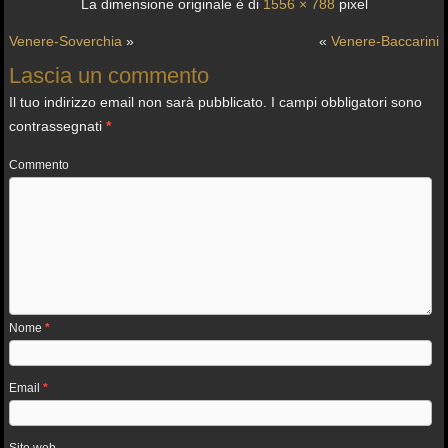
La dimensione originale è di
1556 × 788
pixel
Venere-Soverchia
»
«
Venere-Baccarini
Lascia un commento
Il tuo indirizzo email non sarà pubblicato.
I campi obbligatori sono
contrassegnati
*
Commento
Nome
*
Email
*