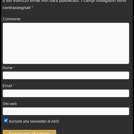
Il tuo indirizzo email non sarà pubblicato.
I campi obbligatori sono
contrassegnati
*
Commento
Nome
*
Email
*
Sito web
Iscrivimi alla newsletter di AdS!