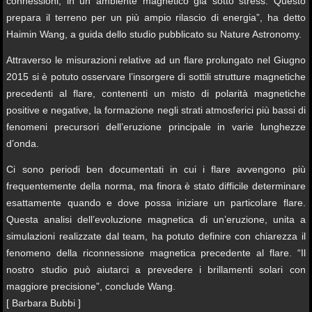
connessioni, in un ambiente magnetico già sotto stress. Questo
prepara il terreno per un più ampio rilascio di energia”, ha detto
Haimin Wang, a guida dello studio pubblicato su Nature Astronomy.
Attraverso le misurazioni relative ad un flare prolungato nel Giugno
2015 si è potuto osservare l’insorgere di sottili strutture magnetiche
precedenti al flare, contenenti un misto di polarità magnetiche
positive e negative, la formazione negli strati atmosferici più bassi di
fenomeni precursori dell’eruzione principale in varie lunghezze
d’onda.
Ci sono periodi ben documentati in cui i flare avvengono più
frequentemente della norma, ma finora è stato difficile determinare
esattamente quando e dove possa iniziare un particolare flare.
Questa analisi dell’evoluzione magnetica di un’eruzione, unita a
simulazioni realizzate dal team, ha potuto definire con chiarezza il
fenomeno della riconnessione magnetica precedente al flare. “Il
nostro studio può aiutarci a prevedere i brillamenti solari con
maggiore precisione”, conclude Wang.
[ Barbara Bubbi ]