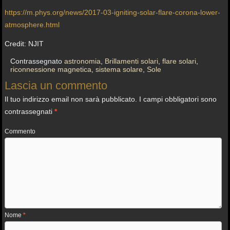
https://m.phys.org/news/2017-03-igniting-solar-flare-corona-lower-
atmosphere.html
Credit: NJIT
Contrassegnato
astronomia
,
Brillamenti solari
,
flare solari
,
riconnessione magnetica
,
sistema solare
,
Sole
Lascia un commento
Il tuo indirizzo email non sarà pubblicato.
I campi obbligatori sono
contrassegnati
*
Commento
Nome
*