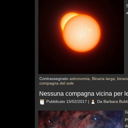
S
a
Contrassegnato
astronomia
,
Binaria larga
,
binari
compagna del sole
Nessuna compagna vicina per le
Pubblicato
15/02/2017
|
Da
Barbara Bubb
G
p
d