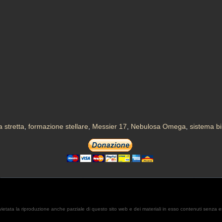
a stretta
,
formazione stellare
,
Messier 17
,
Nebulosa Omega
,
sistema bi
. È vietata la riproduzione anche parziale di questo sito web e dei materiali in esso contenuti senza 