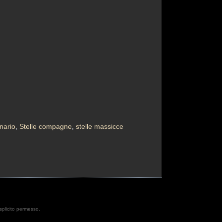
nario
,
Stelle compagne
,
stelle massicce
esplicito permesso.