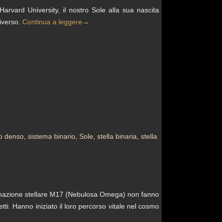
Harvard University, il nostro Sole alla sua nascita
niverso.
Continua a leggere
→
o denso
,
sistema binario
,
Sole
,
stella binaria
,
stella
ormazione stellare M17 (Nebulosa Omega) non fanno
etti. Hanno iniziato il loro percorso vitale nel cosmo