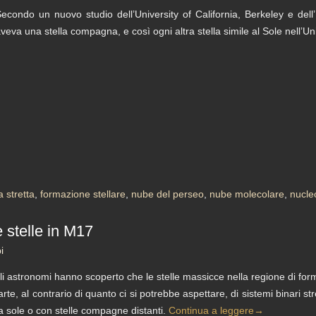
econdo un nuovo studio dell’University of California, Berkeley e dell’
veva una stella compagna, e così ogni altra stella simile al Sole nell’U
a stretta
,
formazione stellare
,
nube del perseo
,
nube molecolare
,
nucle
 stelle in M17
i
li astronomi hanno scoperto che le stelle massicce nella regione di f
arte, al contrario di quanto ci si potrebbe aspettare, di sistemi binari str
a sole o con stelle compagne distanti.
Continua a leggere
→