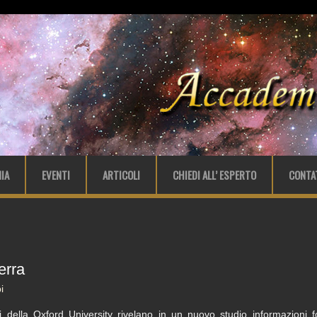
IA
EVENTI
ARTICOLI
CHIEDI ALL’ ESPERTO
CONTA
erra
i
ti della Oxford University rivelano in un nuovo studio informazioni 