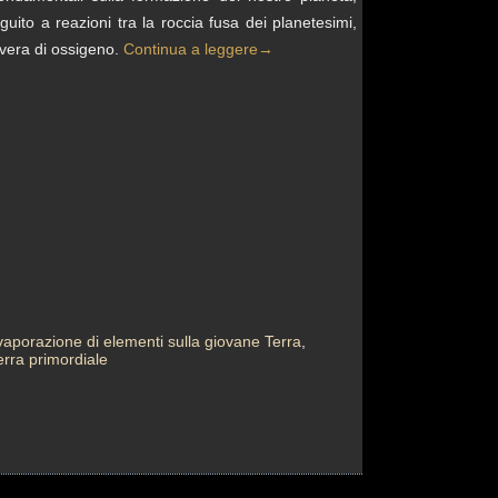
ito a reazioni tra la roccia fusa dei planetesimi,
overa di ossigeno.
Continua a leggere
→
vaporazione di elementi sulla giovane Terra
,
erra primordiale