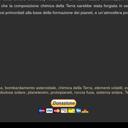
che la composizione chimica della Terra sarebbe stata forgiata in segu
iosi primordiali alla base della formazione dei pianeti, e un’atmosfera p
ra
,
bombardamento asteroidale
,
chimica della Terra
,
elementi volatili
,
e
ebulosa solare
,
planetesimi
,
protopianeti
,
roccia fusa
,
sistema solare
,
T