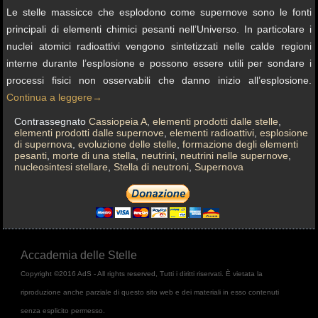
Le stelle massicce che esplodono come supernove sono le fonti
principali di elementi chimici pesanti nell’Universo. In particolare i
nuclei atomici radioattivi vengono sintetizzati nelle calde regioni
interne durante l’esplosione e possono essere utili per sondare i
processi fisici non osservabili che danno inizio all’esplosione.
Continua a leggere
→
Contrassegnato
Cassiopeia A
,
elementi prodotti dalle stelle
,
elementi prodotti dalle supernove
,
elementi radioattivi
,
esplosione
di supernova
,
evoluzione delle stelle
,
formazione degli elementi
pesanti
,
morte di una stella
,
neutrini
,
neutrini nelle supernove
,
nucleosintesi stellare
,
Stella di neutroni
,
Supernova
Accademia delle Stelle
Copyright ©2016 AdS - All rights reserved, Tutti i diritti riservati. È vietata la
riproduzione anche parziale di questo sito web e dei materiali in esso contenuti
senza esplicito permesso.