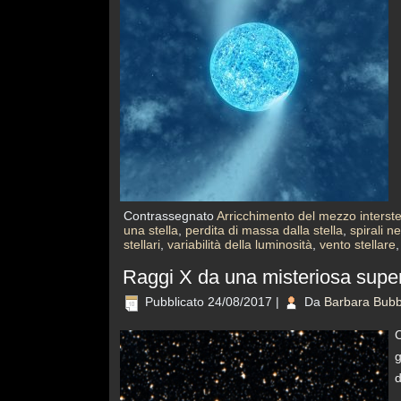
Contrassegnato
Arricchimento del mezzo interste
una stella
,
perdita di massa dalla stella
,
spirali n
stellari
,
variabilità della luminosità
,
vento stellare
Raggi X da una misteriosa supe
Pubblicato
24/08/2017
|
Da
Barbara Bubb
C
g
d