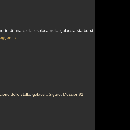
orte di una stella esplosa nella galassia starburst
leggere
→
zione delle stelle
,
galassia Sigaro
,
Messier 82
,