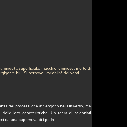
luminosità superficiale
,
macchie luminose
,
morte di
rgigante blu
,
Supernova
,
variabilità dei venti
cenza dei processi che avvengono nell’Universo, ma
delle loro caratteristiche. Un team di scienziati
essi da una supernova di tipo Ia.