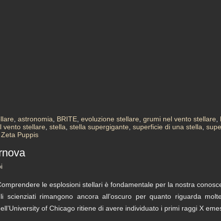
llare
,
astronomia
,
BRITE
,
evoluzione stellare
,
grumi nel vento stellare
,
el vento stellare
,
stella
,
stella supergigante
,
superficie di una stella
,
supe
,
Zeta Puppis
rnova
i
omprendere le esplosioni stellari è fondamentale per la nostra conos
li scienziati rimangono ancora all’oscuro per quanto riguarda molte 
ell’University of Chicago ritiene di avere individuato i primi raggi X em