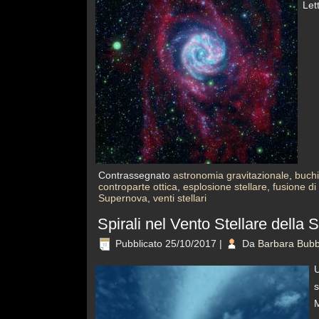
Let
Contrassegnato
astronomia gravitazionale
,
buchi
controparte ottica
,
esplosione stellare
,
fusione di
Supernova
,
venti stellari
Spirali nel Vento Stellare della
Pubblicato
25/10/2017
|
Da
Barbara Bubb
U
s
M