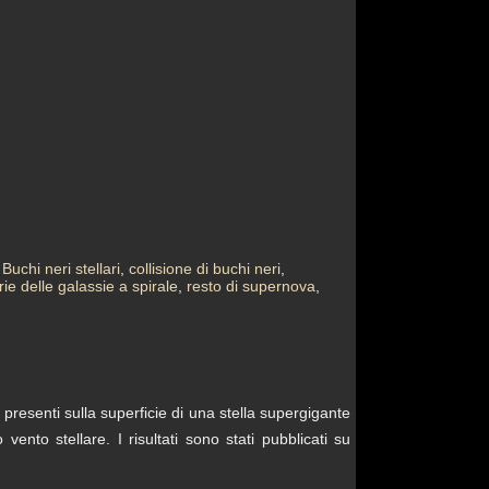
,
Buchi neri stellari
,
collisione di buchi neri
,
rie delle galassie a spirale
,
resto di supernova
,
resenti sulla superficie di una stella supergigante
ento stellare. I risultati sono stati pubblicati su
→