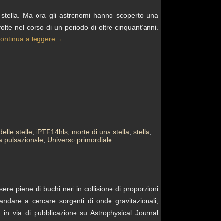
 stella. Ma ora gli astronomi hanno scoperto una
lte nel corso di un periodo di oltre cinquant’anni.
ontinua a leggere
→
elle stelle
,
iPTF14hls
,
morte di una stella
,
stella
,
ia pulsazionale
,
Universo primordiale
ere piene di buchi neri in collisione di proporzioni
 andare a cercare sorgenti di onde gravitazionali,
, in via di pubblicazione su Astrophysical Journal