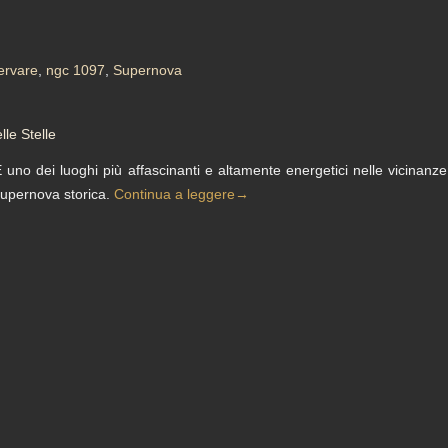
ervare
,
ngc 1097
,
Supernova
le Stelle
 uno dei luoghi più affascinanti e altamente energetici nelle vicinanze
upernova storica.
Continua a leggere
→