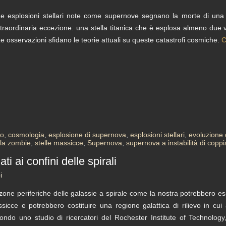
e esplosioni stellari note come supernove segnano la morte di una
traordinaria eccezione: una stella titanica che è esplosa almeno due vo
e osservazioni sfidano le teorie attuali su queste catastrofi cosmiche.
C
ro
,
cosmologia
,
esplosione di supernova
,
esplosioni stellari
,
evoluzione d
lla zombie
,
stelle massicce
,
Supernova
,
supernova a instabilità di copp
ti ai confini delle spirali
i
zone periferiche delle galassie a spirale come la nostra potrebbero ess
sicce e potrebbero costituire una regione galattica di rilievo in cui
ondo uno studio di ricercatori del Rochester Institute of Technology