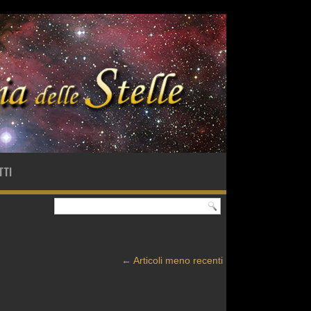
TTI
←
Articoli meno recenti