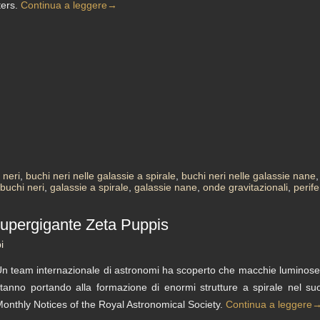
ters.
Continua a leggere
→
 neri
,
buchi neri nelle galassie a spirale
,
buchi neri nelle galassie nane
 buchi neri
,
galassie a spirale
,
galassie nane
,
onde gravitazionali
,
perife
 Supergigante Zeta Puppis
i
n team internazionale di astronomi ha scoperto che macchie luminose p
tanno portando alla formazione di enormi strutture a spirale nel suo v
onthly Notices of the Royal Astronomical Society.
Continua a leggere