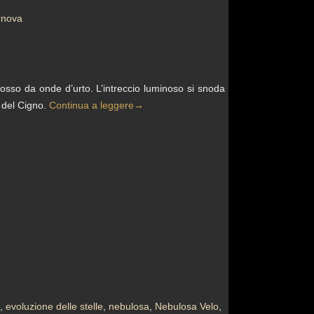
rnova
scosso da onde d’urto. L’intreccio luminoso si snoda
e del Cigno.
Continua a leggere
→
,
evoluzione delle stelle
,
nebulosa
,
Nebulosa Velo
,