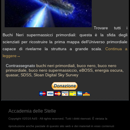
Trovare tutti i
Buchi Neri supermassicci primordiali: questa è la sfida degli
scienziati per ricostruire la prima mappa dell’Universo primordiale
capace di rivelarne la struttura a grande scala.
Continua a
leggere
→
Contrassegnato
buchi neri primordiali
,
buco nero
,
buco nero
primordiale
,
buco nero supermassiccio
,
eBOSS
,
energia oscura
,
quasar
,
SDSS
,
Sloan Digital Sky Survey
Accademia delle Stelle
Copyright ©2016 AdS - All rights reserved, Tutti i diritti riservati. È vietata la
riproduzione anche parziale di questo sito web e dei materiali in esso contenuti