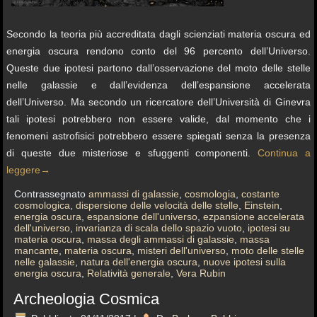
Secondo la teoria più accreditata dagli scienziati materia oscura ed
energia oscura rendono conto del 96 percento dell’Universo.
Queste due ipotesi partono dall’osservazione del moto delle stelle
nelle galassie e dall’evidenza dell’espansione accelerata
dell’Universo. Ma secondo un ricercatore dell’Università di Ginevra
tali ipotesi potrebbero non essere valide, dal momento che i
fenomeni astrofisici potrebbero essere spiegati senza la presenza
di queste due misteriose e sfuggenti componenti.
Continua a
leggere
→
Contrassegnato
ammassi di galassie
,
cosmologia
,
costante
cosmologica
,
dispersione delle velocità delle stelle
,
Einstein
,
energia oscura
,
espansione dell'universo
,
ezpansione accelerata
dell'universo
,
invarianza di scala dello spazio vuoto
,
ipotesi su
materia oscura
,
massa degli ammassi di galassie
,
massa
mancante
,
materia oscura
,
misteri dell'universo
,
moto delle stelle
nelle galassie
,
natura dell'energia oscura
,
nuove ipotesi sulla
energia oscura
,
Relatività generale
,
Vera Rubin
Archeologia Cosmica