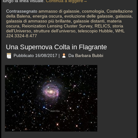
lungo la linea visuale.
Continua a leggere
→
Contrassegnato
ammasso di galassie
,
cosmologia
,
Costellazione
della Balena
,
energia oscura
,
evoluzione delle galassie
,
galassia
,
galassia di ammasso più brillante
,
galassie distanti
,
materia
oscura
,
Reionization Lensing Cluster Survey
,
RELICS
,
storia
dell'Universo
,
strutture dell'universo
,
telescopio Hubble
,
WHL
J24.3324-8.477
Una Supernova Colta in Flagrante
Pubblicato
16/08/2017
|
Da
Barbara Bubbi