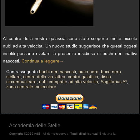
Al centro della nostra galassia sono state scoperte molte piccole
nubi ad alta velocità. Un nuovo studio suggerisce che questi oggetti
insoliti possano rivelare la presenza insidiosa di buchi neri inattivi
nascosti.
Continua a leggere
→
Contrassegnato
buchi neri nascosti
,
buco nero
,
buco nero
stellare
,
centro della via lattea
,
centro galattico
,
disco
circumnucleare
,
nubi compatte ad alta velocità
,
Sagittarius A*
,
zona centrale molecolare
Accademia delle Stelle
Copyright ©2016 AdS - All rights reserved, Tutti i diritti riservati. È vietata la