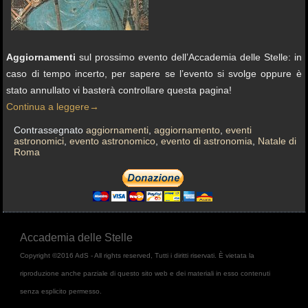
Aggiornamenti
sul prossimo evento dell’Accademia delle Stelle: in
caso di tempo incerto, per sapere se l’evento si svolge oppure è
stato annullato vi basterà controllare questa pagina!
Continua a leggere
→
Contrassegnato
aggiornamenti
,
aggiornamento
,
eventi
astronomici
,
evento astronomico
,
evento di astronomia
,
Natale di
Roma
Accademia delle Stelle
Copyright ©2016 AdS - All rights reserved, Tutti i diritti riservati. È vietata la
riproduzione anche parziale di questo sito web e dei materiali in esso contenuti
senza esplicito permesso.