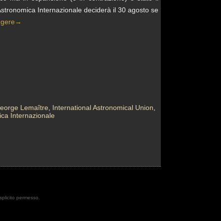
stronomica Internazionale deciderà il 30 agosto se
ggere
→
eorge Lemaître
,
International Astronomical Union
,
ca Internazionale
esplicito permesso.