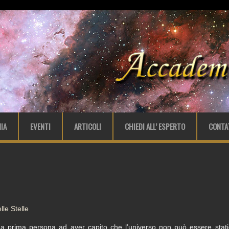
IA
EVENTI
ARTICOLI
CHIEDI ALL’ ESPERTO
CONTA
le Stelle
a prima persona ad aver capito che l’universo non può essere static