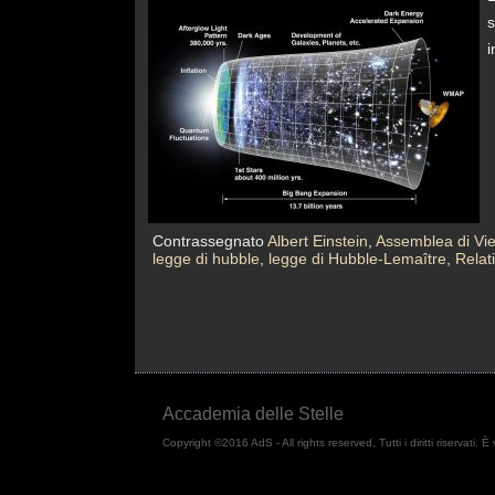
s
i
Contrassegnato
Albert Einstein
,
Assemblea di Vi
legge di hubble
,
legge di Hubble-Lemaître
,
Relat
Accademia delle Stelle
Copyright ©2016 AdS - All rights reserved, Tutti i diritti riservati