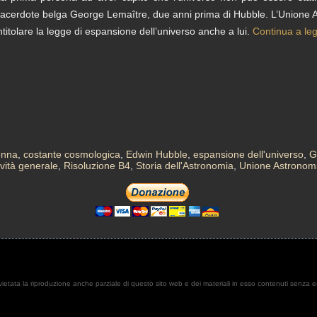
acerdote belga George Lemaître, due anni prima di Hubble. L’Unione A
ntitolare la legge di espansione dell’universo anche a lui.
Continua a le
enna
,
costante cosmologica
,
Edwin Hubble
,
espansione dell'universo
,
G
ività generale
,
Risoluzione B4
,
Storia dell'Astronomia
,
Unione Astronomi
. È vietata la riproduzione anche parziale di questo sito web e dei materiali in esso contenuti senza 