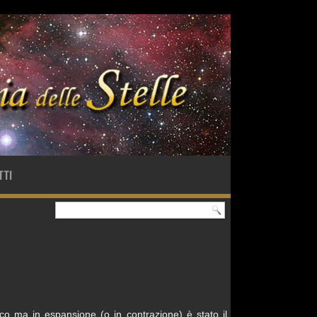
TTI
o ma in espansione (o in contrazione) è stato il