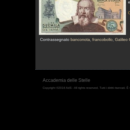
e
C
Contrassegnato
banconota
,
francobollo
,
Galileo 
Accademia delle Stelle
Copyright ©2016 AdS - All rights reserved, Tutti i diritti riservati