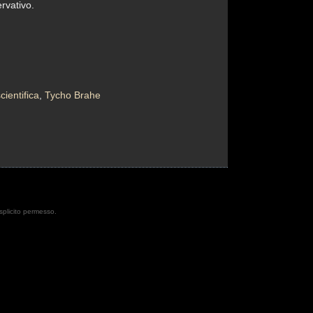
rvativo.
cientifica
,
Tycho Brahe
esplicito permesso.