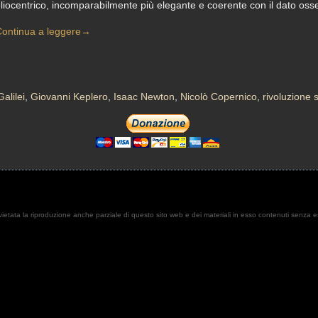
liocentrico, incomparabilmente più elegante e coerente con il dato osse
ontinua a leggere
→
Galilei
,
Giovanni Keplero
,
Isaac Newton
,
Nicolò Copernico
,
rivoluzione s
. È vietata la riproduzione anche parziale di questo sito web e dei materiali in esso contenuti senza 