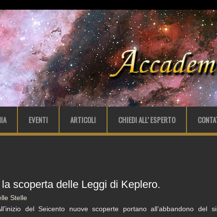
IA
EVENTI
ARTICOLI
CHIEDI ALL’ ESPERTO
CONTA
 la scoperta delle Leggi di Keplero.
le Stelle
ll’inizio del Seicento nuove scoperte portano all’abbandono del s