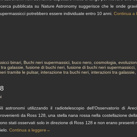
icerca pubblicata su Nature Astronomy suggerisce che le onde gravit
upermassicci potrebbero essere individuate entro 10 anni.
Continua a 
icci binari
,
Buchi neri supermassici
,
buco nero
,
cosmologia
,
evoluzion
 tra galassie
,
fusione di buchi neri
,
fusione di buchi neri supermassicci
,
eri tramite le pulsar
,
interazione tra buchi neri
,
interazioni tra galassie
,
28
i
li astronomi utilizzando il radiotelescopio dell’Osservatorio di Are
rovenienti da Ross 128, una stella nana rossa nella costellazione della 
ono stati osservati solo in direzione di Ross 128 e non erano presenti ne
ielo.
Continua a leggere
→