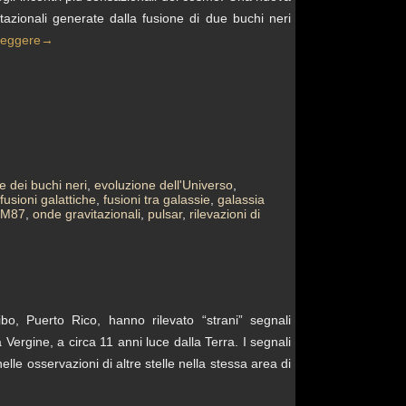
azionali generate dalla fusione di due buchi neri
leggere
→
e dei buchi neri
,
evoluzione dell'Universo
,
fusioni galattiche
,
fusioni tra galassie
,
galassia
M87
,
onde gravitazionali
,
pulsar
,
rilevazioni di
cibo, Puerto Rico, hanno rilevato “strani” segnali
Vergine, a circa 11 anni luce dalla Terra. I segnali
lle osservazioni di altre stelle nella stessa area di