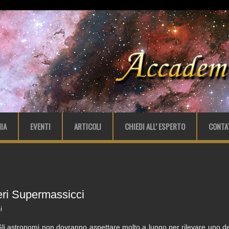
IA
EVENTI
ARTICOLI
CHIEDI ALL’ ESPERTO
CONTA
eri Supermassicci
i
li astronomi non dovranno aspettare molto a lungo per rilevare uno de