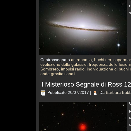
r
s
Contrassegnato
astronomia
,
buchi neri supermass
evoluzione delle galassie
,
frequenza delle fusioni
Sombrero
,
impulsi radio
,
individuazione di buchi n
onde gravitazionali
Il Misterioso Segnale di Ross 1
Pubblicato
20/07/2017
|
Da
Barbara Bubb
G
p
s
c