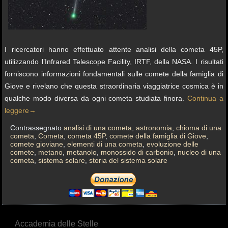
I ricercatori hanno effettuato attente analisi della cometa 45P,
utilizzando l’Infrared Telescope Facility, IRTF, della NASA. I risultati
forniscono informazioni fondamentali sulle comete della famiglia di
Giove e rivelano che questa straordinaria viaggiatrice cosmica è in
qualche modo diversa da ogni cometa studiata finora.
Continua a
leggere
→
Contrassegnato
analisi di una cometa
,
astronomia
,
chioma di una
cometa
,
Cometa
,
cometa 45P
,
comete della famiglia di Giove
,
comete gioviane
,
elementi di una cometa
,
evoluzione delle
comete
,
metano
,
metanolo
,
monossido di carbonio
,
nucleo di una
cometa
,
sistema solare
,
storia del sistema solare
Accademia delle Stelle