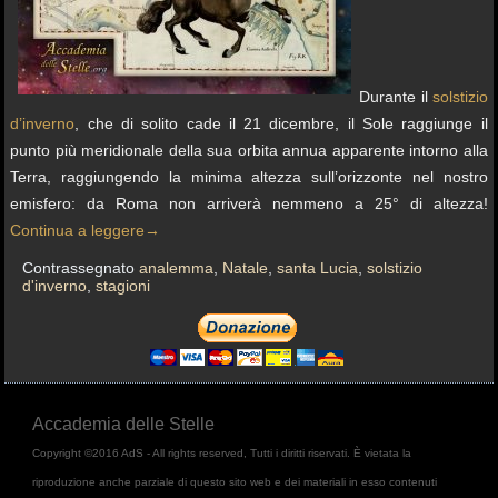
Durante il
solstizio
d’inverno
, che di solito cade il 21 dicembre, il Sole raggiunge il
punto più meridionale della sua orbita annua apparente intorno alla
Terra, raggiungendo la minima altezza sull’orizzonte nel nostro
emisfero: da Roma non arriverà nemmeno a 25° di altezza!
Continua a leggere
→
Contrassegnato
analemma
,
Natale
,
santa Lucia
,
solstizio
d'inverno
,
stagioni
Accademia delle Stelle
Copyright ©2016 AdS - All rights reserved, Tutti i diritti riservati. È vietata la
riproduzione anche parziale di questo sito web e dei materiali in esso contenuti