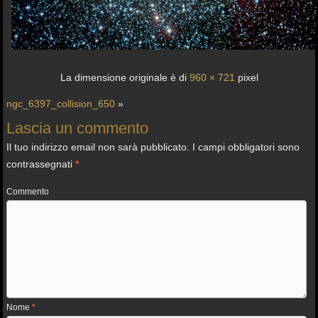
La dimensione originale è di
960 × 721
pixel
ngc_6397_collision_650
»
Lascia un commento
Il tuo indirizzo email non sarà pubblicato.
I campi obbligatori sono
contrassegnati
*
Commento
Nome
*