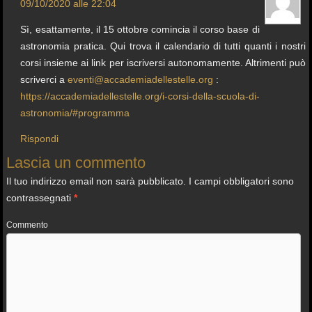
09/10/2020 alle 22:04
Sì, esattamente, il 15 ottobre comincia il corso base di
astronomia pratica. Qui trova il calendario di tutti quanti i nostri
corsi insieme ai link per iscriversi autonomamente. Altrimenti può
scriverci a
eventi@accademiadellestelle.org
:
https://accademiadellestelle.org/i-corsi-della-scuola-di-
astronomia/#programma
Rispondi
Lascia un commento
Il tuo indirizzo email non sarà pubblicato.
I campi obbligatori sono
contrassegnati
*
Commento