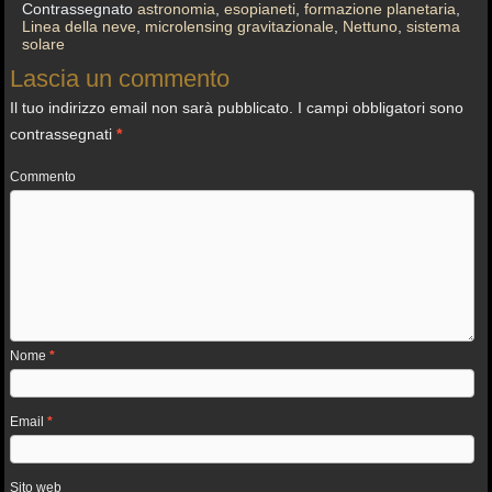
Contrassegnato
astronomia
,
esopianeti
,
formazione planetaria
,
Linea della neve
,
microlensing gravitazionale
,
Nettuno
,
sistema
solare
Lascia un commento
Il tuo indirizzo email non sarà pubblicato.
I campi obbligatori sono
contrassegnati
*
Commento
Nome
*
Email
*
Sito web