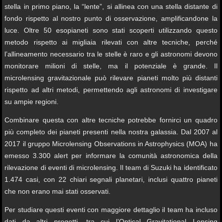
stella in primo piano, la “lente”, si allinea con una stella distante di
fondo rispetto al nostro punto di osservazione, amplificandone la
luce. Oltre 50 esopianeti sono stati scoperti utilizzando questo
metodo rispetto ai migliaia rilevati con altre tecniche, perché
l’allineamento necessario tra le stelle è raro e gli astronomi devono
monitorare milioni di stelle, ma il potenziale è grande. Il
microlensing gravitazionale può rilevare pianeti molto più distanti
rispetto ad altri metodi, permettendo agli astronomi di investigare
su ampie regioni.
Combinare questa con altre tecniche potrebbe fornirci un quadro
più completo dei pianeti presenti nella nostra galassia. Dal 2007 al
2017 il gruppo Microlensing Observations in Astrophysics (MOA) ha
emesso 3.300 alert per informare la comunità astronomica della
rilevazione di eventi di microlensing. Il team di Suzuki ha identificato
1.474 casi, con 22 chiari segnali planetari, inclusi quattro pianeti
che non erano mai stati osservati.
Per studiare questi eventi con maggiore dettaglio il team ha incluso
dati da altri progetti, tra cui l’Optical Gravitational Lensing