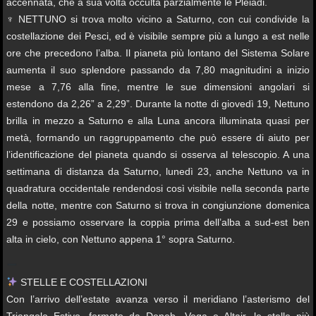
accennata, che a sua volta occulta parzialmente le Pleiadi.
♆ NETTUNO si trova molto vicino a Saturno, con cui condivide la
costellazione dei Pesci, ed è visibile sempre più a lungo a est nelle
ore che precedono l’alba. Il pianeta più lontano del Sistema Solare
aumenta il suo splendore passando da 7,80 magnitudini a inizio
mese a 7,76 alla fine, mentre le sue dimensioni angolari si
estendono da 2,26” a 2,29”. Durante la notte di giovedì 19, Nettuno
brilla in mezzo a Saturno e alla Luna ancora illuminata quasi per
metà, formando un raggruppamento che può essere di aiuto per
l’identificazione del pianeta quando si osserva al telescopio. A una
settimana di distanza da Saturno, lunedì 23, anche Nettuno va in
quadratura occidentale rendendosi così visibile nella seconda parte
della notte, mentre con Saturno si trova in congiunzione domenica
29 e possiamo osservare la coppia prima dell’alba a sud-est ben
alta in cielo, con Nettuno appena 1° sopra Saturno.
STELLE E COSTELLAZIONI
Con l’arrivo dell’estate avanza verso il meridiano l’asterismo del
Triangolo Estivo, formato da Deneb, Vega e Altair, le stelle più