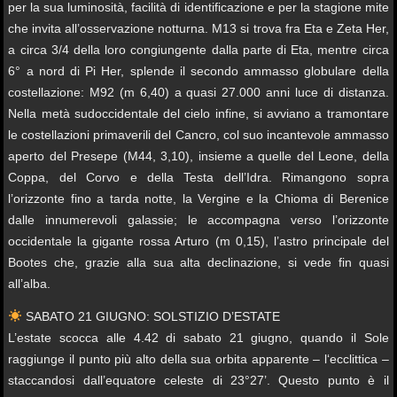
per la sua luminosità, facilità di identificazione e per la stagione mite
che invita all’osservazione notturna. M13 si trova fra Eta e Zeta Her,
a circa 3/4 della loro congiungente dalla parte di Eta, mentre circa
6° a nord di Pi Her, splende il secondo ammasso globulare della
costellazione: M92 (m 6,40) a quasi 27.000 anni luce di distanza.
Nella metà sudoccidentale del cielo infine, si avviano a tramontare
le costellazioni primaverili del Cancro, col suo incantevole ammasso
aperto del Presepe (M44, 3,10), insieme a quelle del Leone, della
Coppa, del Corvo e della Testa dell’Idra. Rimangono sopra
l’orizzonte fino a tarda notte, la Vergine e la Chioma di Berenice
dalle innumerevoli galassie; le accompagna verso l’orizzonte
occidentale la gigante rossa Arturo (m 0,15), l’astro principale del
Bootes che, grazie alla sua alta declinazione, si vede fin quasi
all’alba.
SABATO 21 GIUGNO: SOLSTIZIO D’ESTATE
L’estate scocca alle 4.42 di sabato 21 giugno, quando il Sole
raggiunge il punto più alto della sua orbita apparente – l‘ecclittica –
staccandosi dall’equatore celeste di 23°27’. Questo punto è il