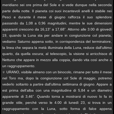
meridiano sei ore prima del Sole e si vede dunque nella seconda
parte della notte. Il pianeta coi suoi incantevoli anelli è stabile nei
Pesci e durante il mese di giugno rafforza il suo splendore
passando da 1,08 a 0,96 magnitudini, mentre le sue dimensioni
apparenti crescono da 16,13” a 17,68”. Attorno alle 3.00 di giovedì
19, quando la Luna sta per andare in congiunzione col pianeta,
vediamo Saturno appena sotto, in corrispondenza del terminatore,
la linea che separa la metà illuminata della Luna, reduce dall’ultimo
quarto, da quella oscura; al telescopio, la visione si arricchisce di
Nettuno che appare in mezzo alla coppia, dando vita così anche a
un raggruppamento.
♅ URANO, visibile almeno con un binocolo, rimane per tutto il mese
nel Toro ma, dopo la congiunzione col Sole di maggio, potremo
vederlo soltanto a partire dall’ultima settimana di giugno. Appare a
est prima dell’alba con una magnitudine di 5,84 e un diametro
apparente di 3,46”. Quando torna a mostrarsi di nuovo lo fa in
grande stile, perché verso le 4.00 di lunedì 23, si trova in un
raggruppamento con la Luna, sotto forma di falce appena