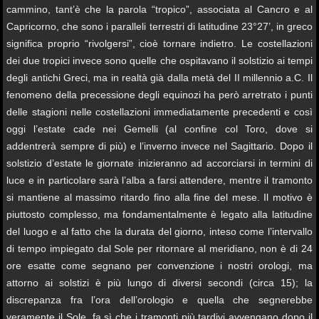
cammino, tant’è che la parola “tropico”, associata al Cancro e al
Capricorno, che sono i paralleli terrestri di latitudine 23°27’, in greco
significa proprio “rivolgersi”, cioè tornare indietro. Le costellazioni
dei due tropici invece sono quelle che ospitavano il solstizio ai tempi
degli antichi Greci, ma in realtà già dalla metà del II millennio a.C. Il
fenomeno della precessione degli equinozi ha però arretrato i punti
delle stagioni nelle costellazioni immediatamente precedenti e così
oggi l’estate cade nei Gemelli (al confine col Toro, dove si
addentrerà sempre di più) e l’inverno invece nel Sagittario. Dopo il
solstizio d’estate le giornate inizieranno ad accorciarsi in termini di
luce e in particolare sarà l’alba a farsi attendere, mentre il tramonto
si mantiene al massimo ritardo fino alla fine del mese. Il motivo è
piuttosto complesso, ma fondamentalmente è legato alla latitudine
del luogo e al fatto che la durata del giorno, inteso come l’intervallo
di tempo impiegato dal Sole per ritornare al meridiano, non è di 24
ore esatte come segnano per convenzione i nostri orologi, ma
attorno ai solstizi è più lungo di diversi secondi (circa 15); la
discrepanza fra l’ora dell’orologio e quella che segnerebbe
veramente il Sole, fa sì che i tramonti più tardivi avvengano dopo il