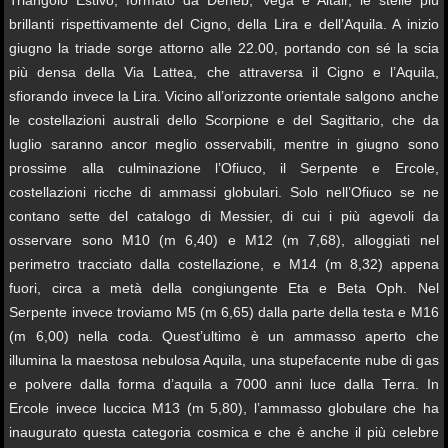
brillanti rispettivamente del Cigno, della Lira e dell’Aquila. A inizio
giugno la triade sorge attorno alle 22.00, portando con sé la scia
più densa della Via Lattea, che attraversa il Cigno e l’Aquila,
sfiorando invece la Lira. Vicino all’orizzonte orientale salgono anche
le costellazioni australi dello Scorpione e del Sagittario, che da
luglio saranno ancor meglio osservabili, mentre in giugno sono
prossime alla culminazione l’Ofiuco, il Serpente e Ercole,
costellazioni ricche di ammassi globulari. Solo nell’Ofiuco se ne
contano sette del catalogo di Messier, di cui i più agevoli da
osservare sono M10 (m 6,40) e M12 (m 7,68), alloggiati nel
perimetro tracciato dalla costellazione, e M14 (m 8,32) appena
fuori, circa a metà della congiungente Eta e Beta Oph. Nel
Serpente invece troviamo M5 (m 6,65) dalla parte della testa e M16
(m 6,00) nella coda. Quest’ultimo è un ammasso aperto che
illumina la maestosa nebulosa Aquila, una stupefacente nube di gas
e polvere dalla forma d’aquila a 7000 anni luce dalla Terra. In
Ercole invece luccica M13 (m 5,80), l’ammasso globulare che ha
inaugurato questa categoria cosmica e che è anche il più celebre