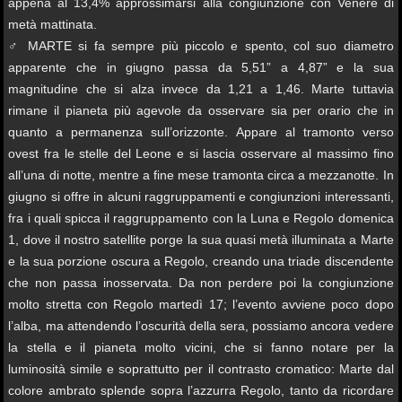
appena al 13,4% approssimarsi alla congiunzione con Venere di
metà mattinata.
♂ MARTE si fa sempre più piccolo e spento, col suo diametro
apparente che in giugno passa da 5,51” a 4,87” e la sua
magnitudine che si alza invece da 1,21 a 1,46. Marte tuttavia
rimane il pianeta più agevole da osservare sia per orario che in
quanto a permanenza sull’orizzonte. Appare al tramonto verso
ovest fra le stelle del Leone e si lascia osservare al massimo fino
all’una di notte, mentre a fine mese tramonta circa a mezzanotte. In
giugno si offre in alcuni raggruppamenti e congiunzioni interessanti,
fra i quali spicca il raggruppamento con la Luna e Regolo domenica
1, dove il nostro satellite porge la sua quasi metà illuminata a Marte
e la sua porzione oscura a Regolo, creando una triade discendente
che non passa inosservata. Da non perdere poi la congiunzione
molto stretta con Regolo martedì 17; l’evento avviene poco dopo
l’alba, ma attendendo l’oscurità della sera, possiamo ancora vedere
la stella e il pianeta molto vicini, che si fanno notare per la
luminosità simile e soprattutto per il contrasto cromatico: Marte dal
colore ambrato splende sopra l’azzurra Regolo, tanto da ricordare