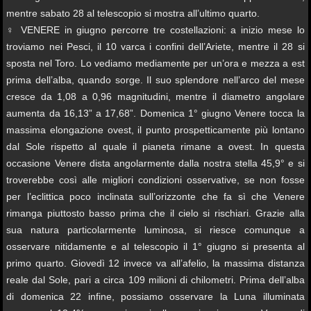
mentre sabato 28 al telescopio si mostra all’ultimo quarto.
♀ VENERE in giugno percorre tre costellazioni: a inizio mese lo
troviamo nei Pesci, il 10 varca i confini dell’Ariete, mentre il 28 si
sposta nel Toro. Lo vediamo mediamente per un’ora e mezza a est
prima dell’alba, quando sorge. Il suo splendore nell’arco del mese
cresce da 1,08 a 0,96 magnitudini, mentre il diametro angolare
aumenta da 16,13” a 17,68”. Domenica 1° giugno Venere tocca la
massima elongazione ovest, il punto prospetticamente più lontano
dal Sole rispetto al quale il pianeta rimane a ovest. In questa
occasione Venere dista angolarmente dalla nostra stella 45,9° e si
troverebbe così alle migliori condizioni osservative, se non fosse
per l’eclittica poco inclinata sull’orizzonte che fa sì che Venere
rimanga piuttosto basso prima che il cielo si rischiari. Grazie alla
sua natura particolarmente luminosa, si riesce comunque a
osservare nitidamente e al telescopio il 1° giugno si presenta al
primo quarto. Giovedì 12 invece va all’afelio, la massima distanza
reale dal Sole, pari a circa 109 milioni di chilometri. Prima dell’alba
di domenica 22 infine, possiamo osservare la Luna illuminata