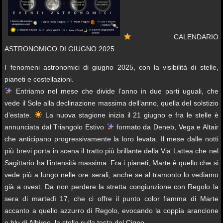
CALENDARIO
ASTRONOMICO DI GIUGNO 2025
I fenomeni astronomici di giugno 2025, con la visibilità di stelle,
pianeti e costellazioni.
Entriamo nel mese che divide l’anno in due parti uguali, che
vede il Sole alla declinazione massima dell’anno, quella del solstizio
d’estate.
La nuova stagione inizia il 21 giugno e fra le stelle è
annunciata dal Triangolo Estivo
formato da Deneb, Vega e Altair
che anticipano progressivamente la loro levata. Il mese dalle notti
più brevi porta in scena il tratto più brillante della Via Lattea che nel
Sagittario ha l’intensità massima. Fra i pianeti, Marte è quello che si
vede più a lungo nelle ore serali, anche se al tramonto lo vediamo
già a ovest. Da non perdere la stretta congiunzione con Regolo la
sera di martedì 17, che ci offre il punto color fiamma di Marte
accanto a quello azzurro di Regolo, evocando la coppia arancione
e blu di Albireo, la stella sulla testa del Cigno.