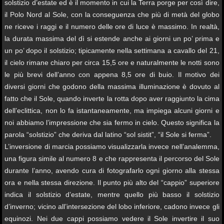
solstizio d’estate ed è il momento in cui la Terra porge per così dire,
il Polo Nord al Sole, con la conseguenza che più di metà del globo
ne riceve i raggi e il numero delle ore di luce è massimo. In realtà,
la durata massima del dì si estende anche ai giorni un po’ prima e
un po’ dopo il solstizio; tipicamente nella settimana a cavallo del 21,
il cielo rimane chiaro per circa 15,5 ore e naturalmente le notti sono
le più brevi dell’anno con appena 8,5 ore di buio. Il motivo dei
diversi giorni che godono della massima illuminazione è dovuto al
fatto che il Sole, quando inverte la rotta dopo aver raggiunto la cima
dell’eclittica, non lo fa istantaneamente, ma impiega alcuni giorni e
noi abbiamo l’impressione che sia fermo in cielo. Questo significa la
parola “solstizio” che deriva dal latino “sol sistit”, “il Sole si ferma”.
L’inversione di marcia possiamo visualizzarla invece nell’analemma,
una figura simile al numero 8 e che rappresenta il percorso del Sole
durante l’anno, avendo cura di fotografarlo ogni giorno alla stessa
ora e nella stessa direzione. Il punto più alto del “cappio” superiore
indica il solstizio d’estate, mentre quello più basso il solstizio
d’inverno; vicino all’intersezione del lobo inferiore, cadono invece gli
equinozi. Nei due cappi possiamo vedere il Sole invertire il suo