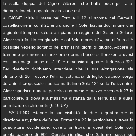
la stella doppia del Cigno, Albireo, che brilla poco più alta,
diametralmente opposta in direzione est.
♃ GIOVE inizia il mese nel Toro e il 12 si sposta nei Gemelli,
costellazione in cui il 21 entra anche il Sole, lasciandoci intuire che
è giunto il tempo di salutare il pianeta maggiore del Sistema Solare.
Giove va infatti in congiunzione col Sole martedì 24, ma di fatto ci è
possibile vederlo soltanto nei primissimi giorni di giugno. Appare al
tramonto per meno di mezz’ora e ormai basso sull’orizzonte ovest
con una magnitudine di -1,91 e dimensioni apparenti di circa 32”.
Per rivederlo dobbiamo attendere che la sua elongazione sia
almeno di 20°, ovvero l’ultima settimana di luglio, quando sorge
durante il crepuscolo nautico mattutino (Sole 12° sotto l’orizzonte).
Giove sparisce dunque per circa un mese e mezzo e venerdì 27 in
particolare, si trova alla massima distanza dalla Terra, pari a quasi
un miliardo di chilometri (6,16 UA).
♄ SATURNO estende la sua visibilità da due a quattro ore in
direzione est, prima dell’alba. Domenica 22 in particolare si trova in
quadratura occidentale, ovvero si trova a ovest del Sole con
un’elongazione di 90°. Questo significa che Saturno passa sul