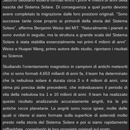
nascita del Sistema Solare. Di conseguenza a quel punto devono
avere completato la migrazione dalle loro posizioni originali. “Sono
successe tante cose proprio ai primordi della storia del Sistema
Solare”, afferma Benjamin Weiss del MIT. “Naturalmente i pianeti si
sono evoluti in seguito, ma la struttura a grande scala del Sistema
Solare è stata stabilita essenzialmente nei primi 4 milioni di anni”.
Weiss e Huapei Wang, primo autore dello studio, riportano i risultati
su Science.
Studiando l’orientamento magnetico in campioni di antichi meteoriti
che si sono formati 4,653 miliardi di anni fa, il team ha determinato
che la nebulosa solare è durata circa 3 o 4 milioni di anni, una
stima più precisa delle precedenti, che individuavano il periodo di
vita della nebulosa tra 1 e 10 milioni di anni. Il team ha realizzato
questo risultato analizzando accuratamente angriti, tra le più
antiche rocce planetarie. Le angriti sono rocce ignee, molte delle
quali si ritiene si siano formate sulla superficie di asteroidi molto
presto nella storia del Sistema Solare e poi si siano rapidamente
raffreddate, congelando le loro proprietà originali sul posto.