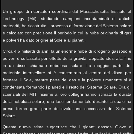
Un gruppo di ricercatori coordinati dal Massachusetts Institute of
Technology (Mit), studiando campioni incontaminati di antichi
meteoriti, ha ricostruito il processo di formazione del Sistema solare
e calcolato con precisione il periodo in cui la nube originaria di gas
e polveri ha dato origine al Sole e ai pianeti.
Circa 4,6 miliardi di anni fa un’enorme nube di idrogeno gassoso e
polveri è collassata per effetto della gravità, appiattendosi alla fine
in un disco chiamato nebulosa solare. La maggior parte del
materiale interstellare si è concentrato al centro del disco per
formare il Sole, mentre parte del gas e la polvere rimanente si è
condensata formando i pianeti e il resto del Sistema Solare. Ora gli
scienziati del MIT insieme a loro colleghi hanno stimato la durata
della nebulosa solare, una fase fondamentale durante la quale ha
preso forma gran parte dell’evoluzione successiva del Sistema
Solare.
Questa nuova stima suggerisce che i giganti gassosi Giove e
Saturno debbano essersi formati entro i primi 4 milioni di anni della