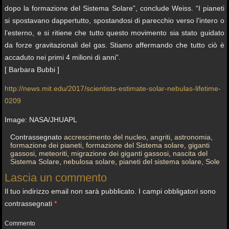
dopo la formazione del Sistema Solare”, conclude Weiss. “I pianeti
si spostavano dappertutto, spostandosi di parecchio verso l’intero o
l’esterno, e si ritiene che tutto questo movimento sia stato guidato
da forze gravitazionali del gas. Stiamo affermando che tutto ciò è
accaduto nei primi 4 milioni di anni”.
[ Barbara Bubbi ]
http://news.mit.edu/2017/scientists-estimate-solar-nebulas-lifetime-
0209
Image: NASA/JHUAPL
Contrassegnato
accrescimento del nucleo
,
angriti
,
astronomia
,
formazione dei pianeti
,
formazione del Sistema solare
,
giganti
gassosi
,
meteoriti
,
migrazione dei giganti gassosi
,
nascita del
Sistema Solare
,
nebulosa solare
,
pianeti del sistema solare
,
Sole
Lascia un commento
Il tuo indirizzo email non sarà pubblicato.
I campi obbligatori sono
contrassegnati
*
Commento