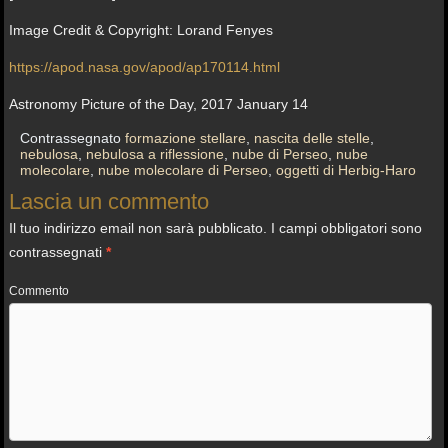
Image Credit & Copyright: Lorand Fenyes
https://apod.nasa.gov/apod/ap170114.html
Astronomy Picture of the Day, 2017 January 14
Contrassegnato
formazione stellare
,
nascita delle stelle
,
nebulosa
,
nebulosa a riflessione
,
nube di Perseo
,
nube
molecolare
,
nube molecolare di Perseo
,
oggetti di Herbig-Haro
Lascia un commento
Il tuo indirizzo email non sarà pubblicato.
I campi obbligatori sono
contrassegnati
*
Commento