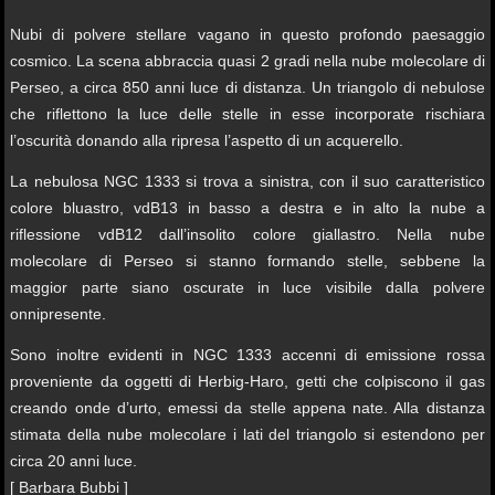
Nubi di polvere stellare vagano in questo profondo paesaggio
cosmico. La scena abbraccia quasi 2 gradi nella nube molecolare di
Perseo, a circa 850 anni luce di distanza. Un triangolo di nebulose
che riflettono la luce delle stelle in esse incorporate rischiara
l’oscurità donando alla ripresa l’aspetto di un acquerello.
La nebulosa NGC 1333 si trova a sinistra, con il suo caratteristico
colore bluastro, vdB13 in basso a destra e in alto la nube a
riflessione vdB12 dall’insolito colore giallastro. Nella nube
molecolare di Perseo si stanno formando stelle, sebbene la
maggior parte siano oscurate in luce visibile dalla polvere
onnipresente.
Sono inoltre evidenti in NGC 1333 accenni di emissione rossa
proveniente da oggetti di Herbig-Haro, getti che colpiscono il gas
creando onde d’urto, emessi da stelle appena nate. Alla distanza
stimata della nube molecolare i lati del triangolo si estendono per
circa 20 anni luce.
[ Barbara Bubbi ]