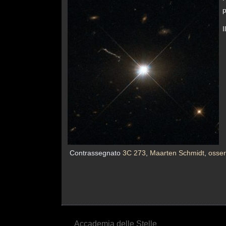
p
I
Contrassegnato
3C 273
,
Maarten Schmidt
,
osser
Accademia delle Stelle