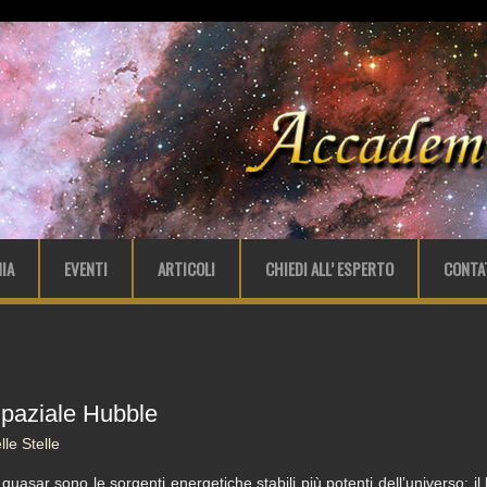
IA
EVENTI
ARTICOLI
CHIEDI ALL’ ESPERTO
CONTA
paziale Hubble
le Stelle
 quasar sono le sorgenti energetiche stabili più potenti dell’universo: 