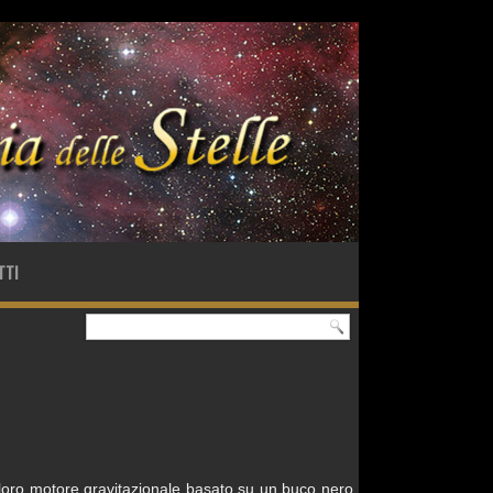
TTI
il loro motore gravitazionale basato su un buco nero