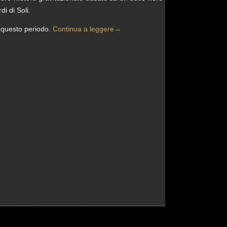
di di Soli.
n questo periodo.
Continua a leggere
→