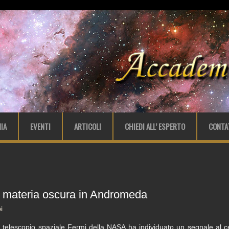
IA
EVENTI
ARTICOLI
CHIEDI ALL’ ESPERTO
CONTA
 di materia oscura in Andromeda
i
l telescopio spaziale Fermi della NASA ha individuato un segnale al 