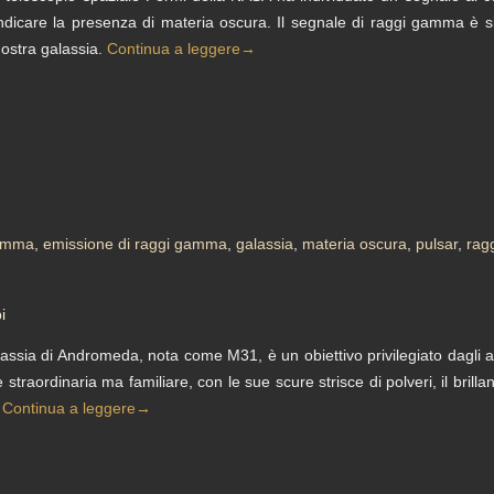
ndicare la presenza di materia oscura. Il segnale di raggi gamma è s
ostra galassia.
Continua a leggere
→
gamma
,
emissione di raggi gamma
,
galassia
,
materia oscura
,
pulsar
,
rag
i
assia di Andromeda, nota come M31, è un obiettivo privilegiato dagli a
 straordinaria ma familiare, con le sue scure strisce di polveri, il brillan
.
Continua a leggere
→