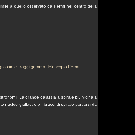
imile a quello osservato da Fermi nel centro della
gi cosmici
,
raggi gamma
,
telescopio Fermi
stronomi. La grande galassia a spirale più vicina a
te nucleo giallastro e i bracci di spirale percorsi da