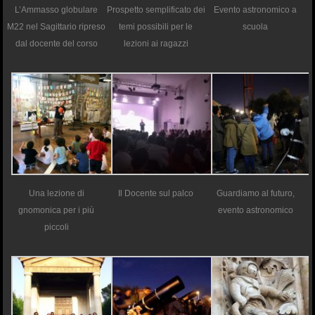
L’Ammasso globulare
Prospetto semplificato dei
Evento astronomico a
M22 nel Sagittario ripreso
temi possibili per le
scuola
dal docente del corso
lezioni ai ragazzi
Una lezione di
Il Docente sul palco
Guardiamo al futuro,
gnomonica per i più
evento astronomico
piccoli