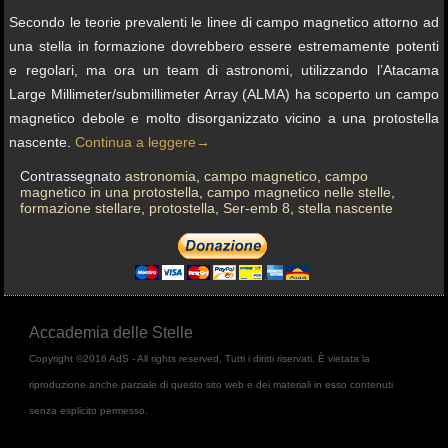
Secondo le teorie prevalenti le linee di campo magnetico attorno ad
una stella in formazione dovrebbero essere estremamente potenti
e regolari, ma ora un team di astronomi, utilizzando l’Atacama
Large Millimeter/submillimeter Array (ALMA) ha scoperto un campo
magnetico debole e molto disorganizzato vicino a una protostella
nascente.
Continua a leggere
→
Contrassegnato
astronomia
,
campo magnetico
,
campo
magnetico in una protostella
,
campo magnetico nelle stelle
,
formazione stellare
,
protostella
,
Ser-emb 8
,
stella nascente
Accademia delle Stelle
Copyright ©2016 AdS - All rights reserved, Tutti i diritti riservati. È vietata la
riproduzione anche parziale di questo sito web e dei materiali in esso contenuti
senza esplicito permesso.