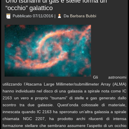
Uno tsunami di gas e stelle forma un
“occhio” galattico
Pubblicato
07/11/2016
|
Da
Barbara Bubbi
Gli astronomi
utilizzando l’Atacama Large Millimeter/submillimeter Array (ALMA)
hanno individuato nel disco di una galassia a spirale nota come IC
2163 un vero e proprio “tsunami” di stelle e gas generato dallo
scontro tra due galassie. Quest’onda colossale di materiale,
innescata quando IC 2163 ha speronato un’altra galassia a spirale
chiamata NGC 2207, ha prodotto archi rilucenti di intensa
formazione stellare che sembrano assumere l’aspetto di un occhio