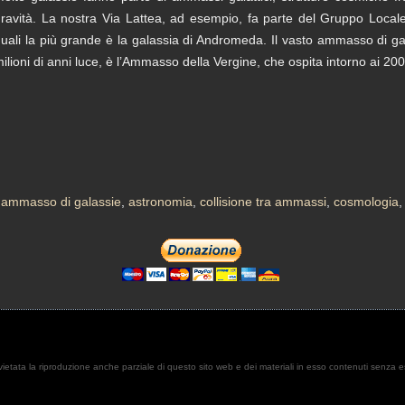
ravità. La nostra Via Lattea, ad esempio, fa parte del Gruppo Locale
uali la più grande è la galassia di Andromeda. Il vasto ammasso di gal
ilioni di anni luce, è l’Ammasso della Vergine, che ospita intorno ai 20
,
ammasso di galassie
,
astronomia
,
collisione tra ammassi
,
cosmologia
. È vietata la riproduzione anche parziale di questo sito web e dei materiali in esso contenuti senza 