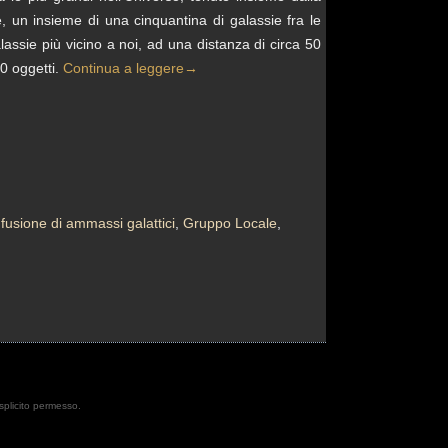
, un insieme di una cinquantina di galassie fra le
assie più vicino a noi, ad una distanza di circa 50
00 oggetti.
Continua a leggere
→
,
fusione di ammassi galattici
,
Gruppo Locale
,
esplicito permesso.