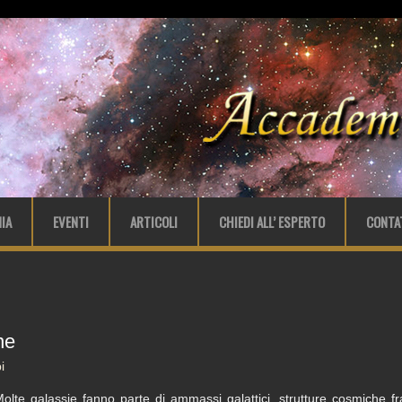
IA
EVENTI
ARTICOLI
CHIEDI ALL’ ESPERTO
CONTA
ne
i
olte galassie fanno parte di ammassi galattici, strutture cosmiche fr