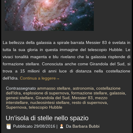
La bellezza della galassia a spirale barrata Messier 83 è svelata in
tutta la sua gloria in questa immagine del telescopio Hubble. Le
vivaci tonalità magenta e blu rivelano che la galassia risplende di
formazione stellare. Conosciuta anche come Girandola del Sud, si
trova a 15 milioni di anni luce di distanza nella costellazione
dell’Idra.
Continua a leggere
→
Contrassegnato
ammasso stellare
,
astronomia
,
costellazione
dell'Idra
,
esplosione di supernova
,
formazione stellare
,
galassia
,
genesi stellare
,
Girandola del Sud
,
Messier 83
,
mezzo
interstellare
,
nucleosintesi stellare
,
resto di supernova
,
Supernova
,
telescopio Hubble
Un’isola di stelle nello spazio
Pubblicato
29/08/2016
|
Da
Barbara Bubbi