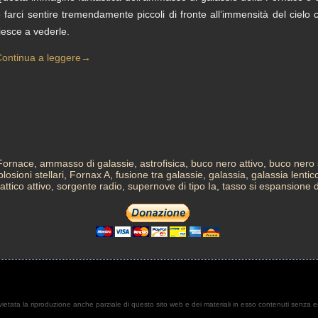
 farci sentire tremendamente piccoli di fronte all’immensità del cielo 
iesce a vederle.
ontinua a leggere
→
Fornace
,
ammasso di galassie
,
astrofisica
,
buco nero attivo
,
buco nero
losioni stellari
,
Fornax A
,
fusione tra galassie
,
galassia
,
galassia lentic
attico attivo
,
sorgente radio
,
supernove di tipo Ia
,
tasso si espansione d
. È vietata la riproduzione anche parziale di questo sito web e dei materiali in esso contenuti senza 