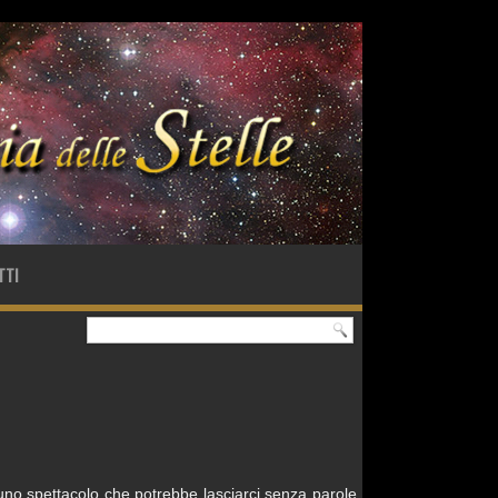
TTI
no spettacolo che potrebbe lasciarci senza parole