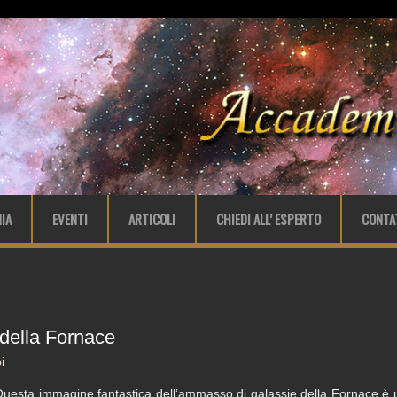
IA
EVENTI
ARTICOLI
CHIEDI ALL’ ESPERTO
CONTA
i della Fornace
i
uesta immagine fantastica dell’ammasso di galassie della Fornace è u