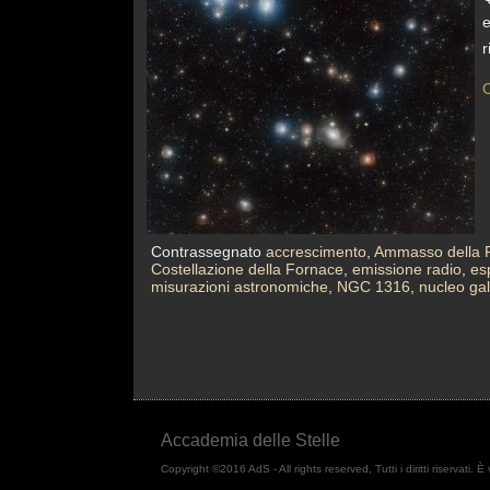
e
r
C
Contrassegnato
accrescimento
,
Ammasso della 
Costellazione della Fornace
,
emissione radio
,
esp
misurazioni astronomiche
,
NGC 1316
,
nucleo gal
Accademia delle Stelle
Copyright ©2016 AdS - All rights reserved, Tutti i diritti riservati