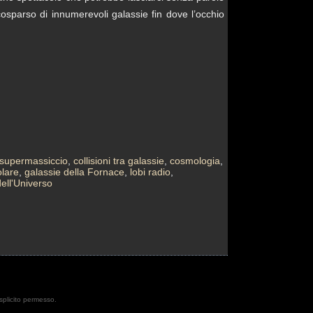
cosparso di innumerevoli galassie fin dove l’occhio
 supermassiccio
,
collisioni tra galassie
,
cosmologia
,
olare
,
galassie della Fornace
,
lobi radio
,
ell'Universo
esplicito permesso.