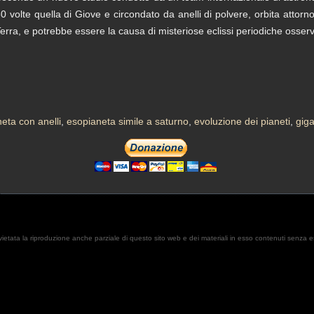
0 volte quella di Giove e circondato da anelli di polvere, orbita attorno
erra, e potrebbe essere la causa di misteriose eclissi periodiche osserv
eta con anelli
,
esopianeta simile a saturno
,
evoluzione dei pianeti
,
gig
. È vietata la riproduzione anche parziale di questo sito web e dei materiali in esso contenuti senza 