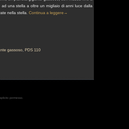
 ad una stella a oltre un migliaio di anni luce dalla
ate nella stella.
Continua a leggere
→
ante gassoso
,
PDS 110
esplicito permesso.