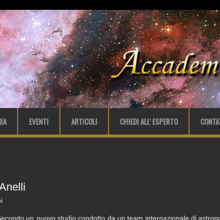
IA
EVENTI
ARTICOLI
CHIEDI ALL’ ESPERTO
CONTA
Anelli
i
econdo un nuovo studio condotto da un team internazionale di astron