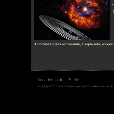
5
T
Contrassegnato
astronomia
,
Esopianeta
,
esopian
Accademia delle Stelle
Copyright ©2016 AdS - All rights reserved, Tutti i diritti riservati