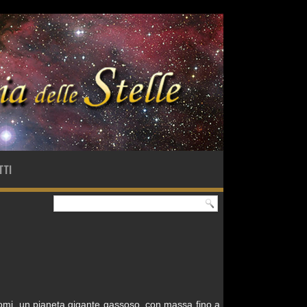
TTI
omi, un pianeta gigante gassoso, con massa fino a