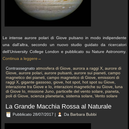
Le intense aurore polari di Giove pulsano in modo indipendente
una dall’altra, secondo un nuovo studio guidato da ricercatori
dell’University College London e pubblicato su Nature Astronomy.
Continua a leggere
→
Contrassegnato
atmosfera di Giove
,
aurora a raggi X
,
aurore di
Giove
,
aurore polari
,
aurore pulsanti
,
aurore sui pianeti
,
campo
magnetico dei pianeti
,
campo magnetico di Giove
,
emissioni di
raggi X
,
gigante gassoso
,
giove
,
hot spot
,
hot spot su Giove
,
interazione tra Giove e Io
,
interazioni magnetiche su Giove
,
luna
di Giove Io
,
missione Juno
,
particelle del vento solare
,
pianeta
,
poli di Giove
,
scienza planetaria
,
sistema solare
,
Vento solare
La Grande Macchia Rossa al Naturale
Pubblicato
28/07/2017
|
Da
Barbara Bubbi