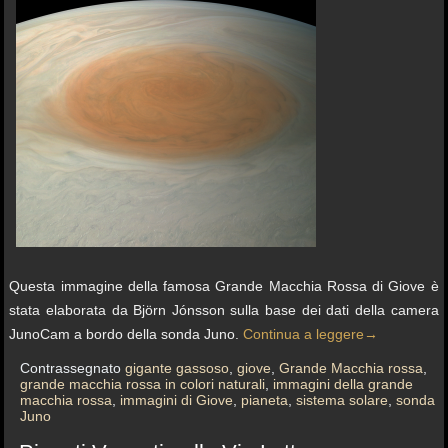
Questa immagine della famosa Grande Macchia Rossa di Giove è
stata elaborata da Björn Jónsson sulla base dei dati della camera
JunoCam a bordo della sonda Juno.
Continua a leggere
→
Contrassegnato
gigante gassoso
,
giove
,
Grande Macchia rossa
,
grande macchia rossa in colori naturali
,
immagini della grande
macchia rossa
,
immagini di Giove
,
pianeta
,
sistema solare
,
sonda
Juno