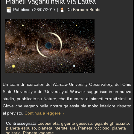
Pianeti Vaganti nella Via Lattea
Pubblicato
26/07/2017
|
Da
Barbara Bubbi
Un team di ricercatori del Warsaw University Observatory, dell’Ohio
State University e dell’University of Warwick suggerisce in un nuovo
studio, pubblicato su Nature, che il numero di pianeti erranti simili a
Giove che vagano nella nostra galassia sia molto inferiore rispetto
al previsto.
Continua a leggere
→
Contrassegnato
Esopianeta
,
gigante gassoso
,
gigante ghiacciato
,
pianeta espulso
,
pianeta interstellare
,
Pianeta roccioso
,
pianeta
solitario
,
Pianeta vagante