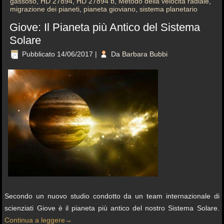
gassoso
,
HD 27894
,
HD 27894 b
,
Metodo della velocità radiale
,
migrazione dei pianeti
,
pianeta gioviano
,
sistema planetario
Giove: Il Pianeta più Antico del Sistema
Solare
Pubblicato
14/06/2017
|
Da
Barbara Bubbi
Secondo un nuovo studio condotto da un team internazionale di
scienziati Giove è il pianeta più antico del nostro Sistema Solare.
Continua a leggere
→