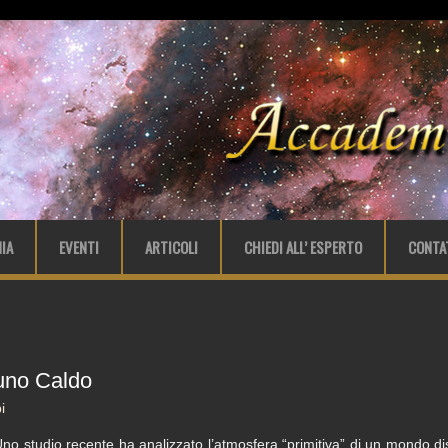
IA
EVENTI
ARTICOLI
CHIEDI ALL’ ESPERTO
CONTA
tuno Caldo
i
no studio recente ha analizzato l’atmosfera “primitiva” di un mondo di