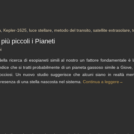
a
,
Kepler-1625
,
luce stellare
,
metodo del transito
,
satellite extrasolare
,
iù piccoli i Pianeti
i
ella ricerca di esopianeti simili al nostro un fattore fondamentale è 
ndice che si tratti probabilmente di un pianeta gassoso simile a Giove,
occiosi. Un nuovo studio suggerisce che alcuni siano in realtà me
resenza di una stella nascosta nel sistema.
Continua a leggere
→