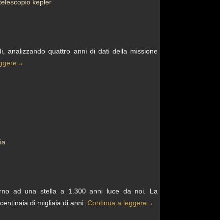
telescopio kepler
ldi, analizzando quattro anni di dati della missione
eggere
→
ia
rno ad una stella a 1.300 anni luce da noi. La
entinaia di migliaia di anni.
Continua a leggere
→