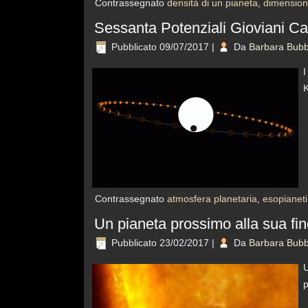
Contrassegnato
densità di un pianeta
,
dimension
Sessanta Potenziali Gioviani Ca
Pubblicato
09/07/2017
|
Da
Barbara Bubb
I
K
Contrassegnato
atmosfera planetaria
,
esopianeti
Un pianeta prossimo alla sua fi
Pubblicato
23/02/2017
|
Da
Barbara Bubb
U
p