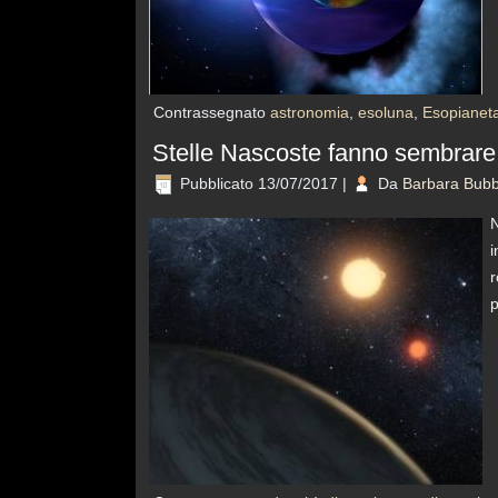
Contrassegnato
astronomia
,
esoluna
,
Esopianet
Stelle Nascoste fanno sembrare p
Pubblicato
13/07/2017
|
Da
Barbara Bubb
N
i
r
p