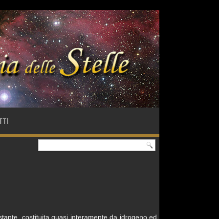
TTI
stante, costituita quasi interamente da idrogeno ed