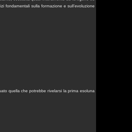
izi fondamentali sulla formazione e sull’evoluzione
ato quella che potrebbe rivelarsi la prima esoluna