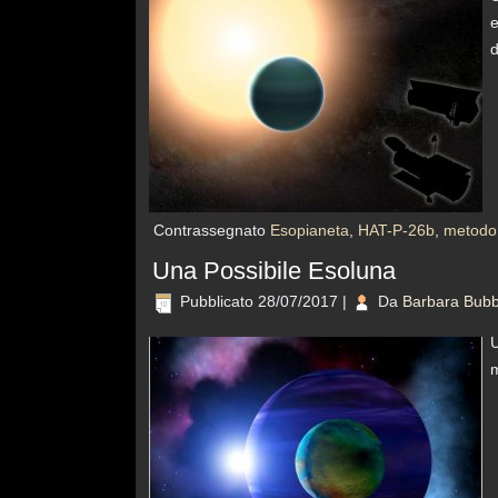
e
d
Contrassegnato
Esopianeta
,
HAT-P-26b
,
metodo 
Una Possibile Esoluna
Pubblicato
28/07/2017
|
Da
Barbara Bubb
U
m