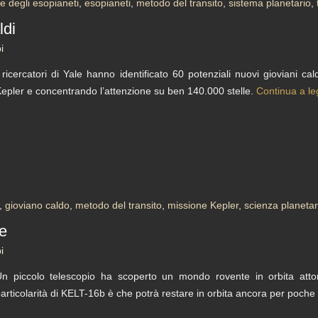
e degli esopianeti
,
esopianeti
,
metodo del transito
,
sistema planetario
,
ldi
i
 ricercatori di Yale hanno identificato 60 potenziali nuovi gioviani ca
epler e concentrando l’attenzione su ben 140.000 stelle.
Continua a l
,
gioviano caldo
,
metodo del transito
,
missione Kepler
,
scienza planetar
ne
i
n piccolo telescopio ha scoperto un mondo rovente in orbita atto
articolarità di KELT-16b è che potrà restare in orbita ancora per poche c