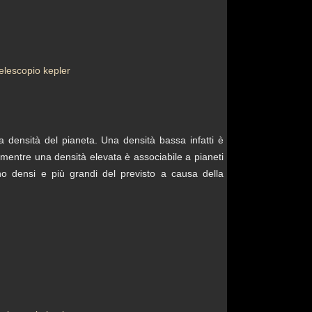
telescopio kepler
la densità del pianeta. Una densità bassa infatti è
 mentre una densità elevata è associabile a pianeti
no densi e più grandi del previsto a causa della