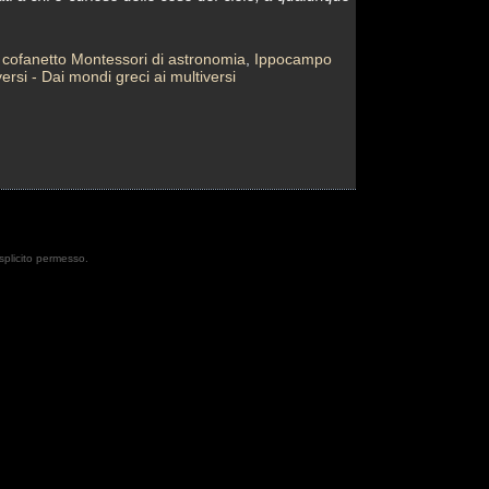
o cofanetto Montessori di astronomia
,
Ippocampo
ersi - Dai mondi greci ai multiversi
esplicito permesso.