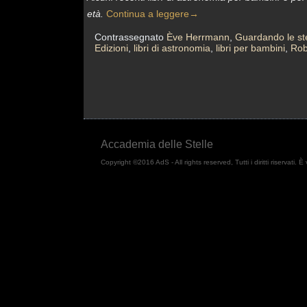
età.
Continua a leggere
→
Contrassegnato
Ève Herrmann
,
Guardando le ste
Edizioni
,
libri di astronomia
,
libri per bambini
,
Rob
Accademia delle Stelle
Copyright ©2016 AdS - All rights reserved, Tutti i diritti riservati