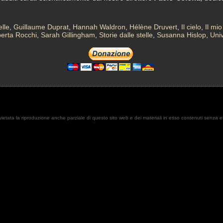
lle
,
Guillaume Duprat
,
Hannah Waldron
,
Hélène Druvert
,
Il cielo
,
Il mi
erta Rocchi
,
Sarah Gillingham
,
Storie dalle stelle
,
Susanna Hislop
,
Univ
. È vietata la riproduzione anche parziale di questo sito web e dei materiali in esso contenuti senza 