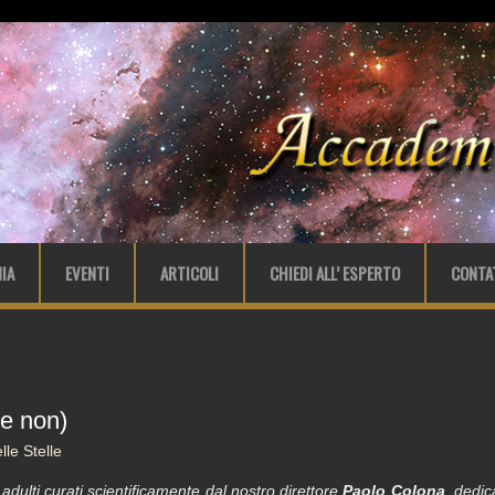
IA
EVENTI
ARTICOLI
CHIEDI ALL’ ESPERTO
CONTA
(e non)
le Stelle
 adulti curati scientificamente dal nostro direttore
Paolo Colona
, dedic