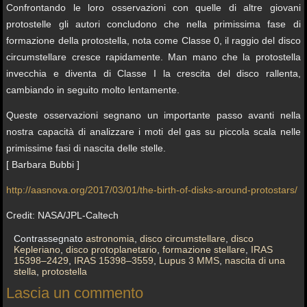
Confrontando le loro osservazioni con quelle di altre giovani
protostelle gli autori concludono che nella primissima fase di
formazione della protostella, nota come Classe 0, il raggio del disco
circumstellare cresce rapidamente. Man mano che la protostella
invecchia e diventa di Classe I la crescita del disco rallenta,
cambiando in seguito molto lentamente.
Queste osservazioni segnano un importante passo avanti nella
nostra capacità di analizzare i moti del gas su piccola scala nelle
primissime fasi di nascita delle stelle.
[ Barbara Bubbi ]
http://aasnova.org/2017/03/01/the-birth-of-disks-around-protostars/
Credit: NASA/JPL-Caltech
Contrassegnato
astronomia
,
disco circumstellare
,
disco
Kepleriano
,
disco protoplanetario
,
formazione stellare
,
IRAS
15398–2429
,
IRAS 15398–3559
,
Lupus 3 MMS
,
nascita di una
stella
,
protostella
Lascia un commento