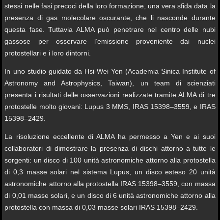
stessi nelle fasi precoci della loro formazione, una vera sfida data la
presenza di gas molecolare oscurante, che li nasconde durante
questa fase. Tuttavia ALMA può penetrare nel centro delle nubi
gassose per osservare l’emissione proveniente dai nuclei
protostellari e i loro dintorni.
In uno studio guidato da Hsi-Wei Yen (Academia Sinica Institute of
Astronomy and Astrophysics, Taiwan), un team di scienziati
presenta i risultati delle osservazioni realizzate tramite ALMA di tre
protostelle molto giovani: Lupus 3 MMS, IRAS 15398–3559, e IRAS
15398–2429.
La risoluzione eccellente di ALMA ha permesso a Yen e ai suoi
collaboratori di dimostrare la presenza di dischi attorno a tutte le
sorgenti: un disco di 100 unità astronomiche attorno alla protostella
di 0,3 masse solari nel sistema Lupus, un disco esteso 20 unità
astronomiche attorno alla protostella IRAS 15398–3559, con massa
di 0,01 masse solari, e un disco di 6 unità astronomiche attorno alla
protostella con massa di 0,03 masse solari IRAS 15398–2429.