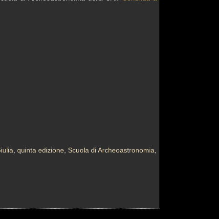
iulia
,
quinta edizione
,
Scuola di Archeoastronomia
,