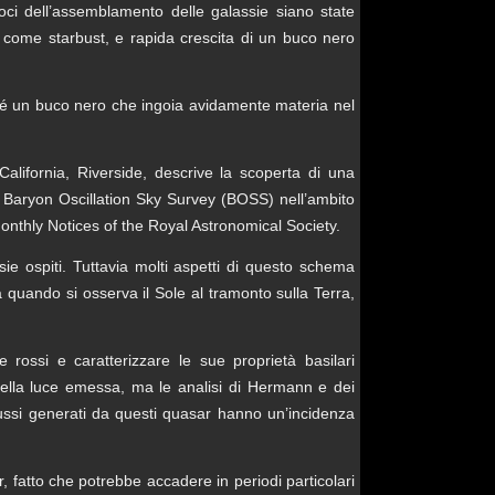
coci dell’assemblamento delle galassie siano state
 come starbust, e rapida crescita di un buco nero
nché un buco nero che ingoia avidamente materia nel
alifornia, Riverside, descrive la scoperta di una
a Baryon Oscillation Sky Survey (BOSS) nell’ambito
onthly Notices of the Royal Astronomical Society.
ie ospiti. Tuttavia molti aspetti di questo schema
 quando si osserva il Sole al tramonto sulla Terra,
rossi e caratterizzare le sue proprietà basilari
della luce emessa, ma le analisi di Hermann e dei
 flussi generati da questi quasar hanno un’incidenza
, fatto che potrebbe accadere in periodi particolari