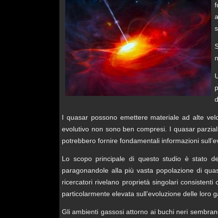
f
a
s
S
n
U
p
d
I quasar possono emettere materiale ad alte veloc
evolutivo non sono ben compresi. I quasar parzialm
potrebbero fornire fondamentali informazioni sull’e
Lo scopo principale di questo studio è stato de
paragonandole alla più vasta popolazione di quas
ricercatori rivelano proprietà singolari consistent
particolarmente elevata sull’evoluzione delle loro ga
Gli ambienti gassosi attorno ai buchi neri sembrano