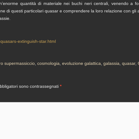
n’enorme quantità di materiale nei buchi neri centrali, venendo a f
one di questi particolari quasar e comprendere la loro relazione con gli
assie.
quasars-extinguish-star.html
ro supermassiccio
,
cosmologia
,
evoluzione galattica
,
galassia
,
quasar
,
bbligatori sono contrassegnati
*