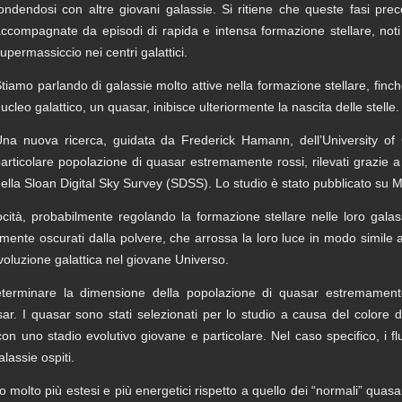
ondendosi con altre giovani galassie. Si ritiene che queste fasi pre
ccompagnate da episodi di rapida e intensa formazione stellare, noti
upermassiccio nei centri galattici.
tiamo parlando di galassie molto attive nella formazione stellare, fi
ucleo galattico, un quasar, inibisce ulteriormente la nascita delle stelle.
na nuova ricerca, guidata da Frederick Hamann, dell’University of C
articolare popolazione di quasar estremamente rossi, rilevati grazie 
ella Sloan Digital Sky Survey (SDSS). Lo studio è stato pubblicato su M
ità, probabilmente regolando la formazione stellare nelle loro galass
ente oscurati dalla polvere, che arrossa la loro luce in modo simile a
voluzione galattica nel giovane Universo.
terminare la dimensione della popolazione di quasar estremamente 
ar. I quasar sono stati selezionati per lo studio a causa del colore 
i con uno stadio evolutivo giovane e particolare. Nel caso specifico, i
lassie ospiti.
 molto più estesi e più energetici rispetto a quello dei “normali” quasar