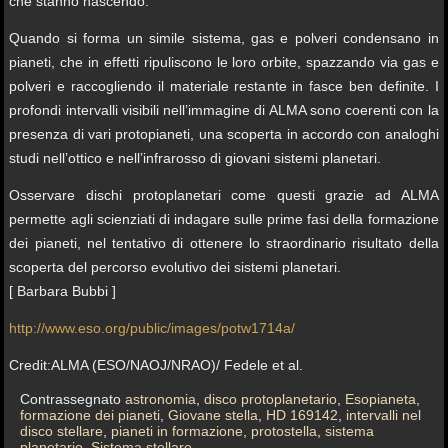
che stanno nascendo.
Quando si forma un simile sistema, gas e polveri condensano in
pianeti, che in effetti ripuliscono le loro orbite, spazzando via gas e
polveri e raccogliendo il materiale restante in fasce ben definite. I
profondi intervalli visibili nell’immagine di ALMA sono coerenti con la
presenza di vari protopianeti, una scoperta in accordo con analoghi
studi nell’ottico e nell’infrarosso di giovani sistemi planetari.
Osservare dischi protoplanetari come questi grazie ad ALMA
permette agli scienziati di indagare sulle prime fasi della formazione
dei pianeti, nel tentativo di ottenere lo straordinario risultato della
scoperta del percorso evolutivo dei sistemi planetari.
[ Barbara Bubbi ]
http://www.eso.org/public/images/potw1714a/
Credit:ALMA (ESO/NAOJ/NRAO)/ Fedele et al.
Contrassegnato
astronomia
,
disco protoplanetario
,
Esopianeta
,
formazione dei pianeti
,
Giovane stella
,
HD 169142
,
intervalli nel
disco stellare
,
pianeti in formazione
,
protostella
,
sistema
planetario
,
Sistema stellare